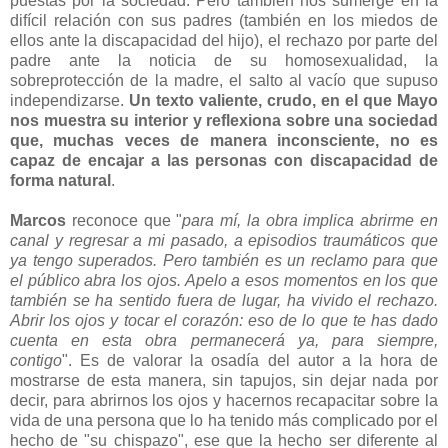
puestas por la sociedad. Pero también nos sumerge en la
difícil relación con sus padres (también en los miedos de
ellos ante la discapacidad del hijo), el rechazo por parte del
padre ante la noticia de su homosexualidad, la
sobreprotección de la madre, el salto al vacío que supuso
independizarse.
Un texto valiente, crudo, en el que Mayo
nos muestra su interior y reflexiona sobre una sociedad
que, muchas veces de manera inconsciente, no es
capaz de encajar a las personas con discapacidad de
forma natural
.
Marcos
reconoce que "
para mí, la obra implica abrirme en
canal y regresar a mi pasado, a episodios traumáticos que
ya tengo superados. Pero también es un reclamo para que
el público abra los ojos. Apelo a esos momentos en los que
también se ha sentido fuera de lugar, ha vivido el rechazo.
Abrir los ojos y tocar el corazón: eso de lo que te has dado
cuenta en esta obra permanecerá ya, para siempre,
contigo
". Es de valorar la osadía del autor a la hora de
mostrarse de esta manera, sin tapujos, sin dejar nada por
decir, para abrirnos los ojos y hacernos recapacitar sobre la
vida de una persona que lo ha tenido más complicado por el
hecho de "su chispazo", ese que la hecho ser diferente al