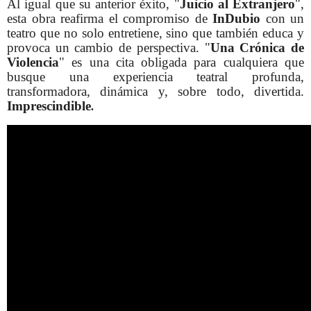
Al igual que su anterior éxito, "
Juicio al Extranjero
",
esta obra reafirma el compromiso de
InDubio
con un
teatro que no solo entretiene, sino que también educa y
provoca un cambio de perspectiva. "
Una Crónica de
Violencia
" es una cita obligada para cualquiera que
busque una experiencia teatral profunda,
transformadora, dinámica y, sobre todo, divertida.
Imprescindible
.