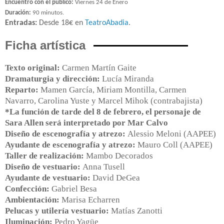
Encuentro con el público:
Viernes 24 de Enero
Duración:
90 minutos.
Entradas:
Desde 18€ en
TeatroAbadia
.
Ficha artística
Texto original:
Carmen Martín Gaite
Dramaturgia y dirección:
Lucía Miranda
Reparto:
Mamen García, Miriam Montilla, Carmen
Navarro, Carolina Yuste y Marcel Mihok (contrabajista)
*La función de tarde del 8 de febrero, el personaje de
Sara Allen será interpretado por Mar Calvo
Diseño de escenografía y atrezo:
Alessio Meloni (AAPEE)
Ayudante de escenografía y atrezo:
Mauro Coll (AAPEE)
Taller de realización:
Mambo Decorados
Diseño de vestuario:
Anna Tusell
Ayudante de vestuario:
David DeGea
Confección:
Gabriel Besa
Ambientación:
Marisa Echarren
Pelucas y utilería vestuario:
Matías Zanotti
Iluminación:
Pedro Yagüe