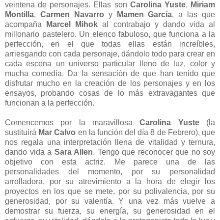
veintena de personajes. Ellas son
Carolina Yuste
,
Miriam
Montilla
,
Carmen Navarro
y
Mamen García
, a las que
acompaña
Marcel Mihok
al contrabajo y dando vida al
millonario pastelero. Un elenco fabuloso, que funciona a la
perfección, en el que todas ellas están increíbles,
arriesgando con cada personaje, dándolo todo para crear en
cada escena un universo particular lleno de luz, color y
mucha comedia. Da la sensación de que han tenido que
disfrutar mucho en la creación de los personajes y en los
ensayos, probando cosas de lo más extravagantes que
funcionan a la perfección.
Comencemos por la maravillosa
Carolina Yuste
(la
sustituirá
Mar Calvo
en la función del día 8 de Febrero), que
nos regala una interpretación llena de vitalidad y ternura,
dando vida a
Sara Allen
. Tengo que reconocer que no soy
objetivo con esta actriz.
Me parece una de las
personalidades del momento, por su personalidad
arrolladora, por su atrevimiento a la hora de elegir los
proyectos en los que se mete, por su polivalencia, por su
generosidad, por su valentía. Y una vez más vuelve a
demostrar su fuerza, su energía, su generosidad en el