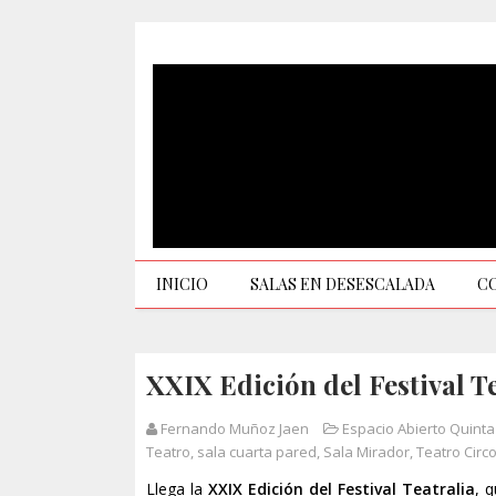
INICIO
SALAS EN DESESCALADA
C
XXIX Edición del Festival Te
Fernando Muñoz Jaen
Espacio Abierto Quinta
Teatro
,
sala cuarta pared
,
Sala Mirador
,
Teatro Circo
Llega la
XXIX Edición del Festival Teatralia
, 