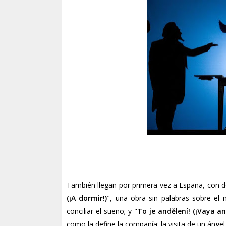
También llegan por primera vez a España, con 
(¡A dormir!)
", una obra sin palabras sobre e
conciliar el sueño; y "
To je andělení! (¡Vaya an
como la define la compañía: la visita de un ángel