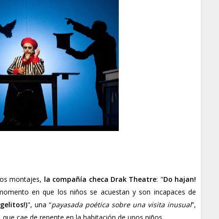
dos montajes,
la compañía checa
Drak Theatre
: "
Do hajan!
l momento en que los niños se acuestan y son incapaces de
gelitos!)
", una “
payasada poética sobre una visita inusual
”,
, que cae de repente en la habitación de unos niños.