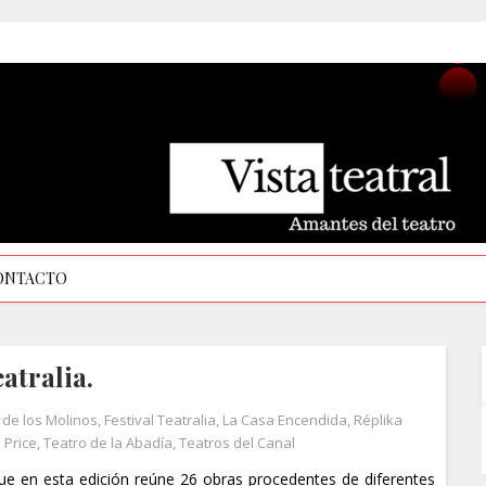
ONTACTO
atralia.
 de los Molinos
,
Festival Teatralia
,
La Casa Encendida
,
Réplika
 Price
,
Teatro de la Abadía
,
Teatros del Canal
que en esta edición reúne 26 obras procedentes de diferentes