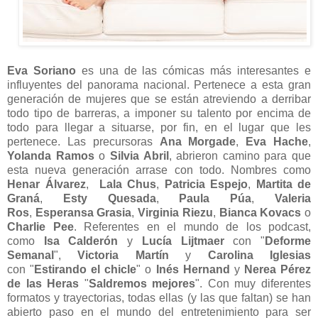
Eva Soriano
es una de las cómicas más interesantes e
influyentes del panorama nacional. Pertenece a esta gran
generación de mujeres que se están atreviendo a derribar
todo tipo de barreras, a imponer su talento por encima de
todo para llegar a situarse, por fin, en el lugar que les
pertenece. Las precursoras
Ana Morgade
,
Eva Hache
,
Yolanda Ramos
o
Silvia Abril
, abrieron camino para que
esta nueva generación arrase con todo. Nombres como
Henar Álvarez
,
Lala Chus
,
Patricia Espejo
,
Martita de
Graná
,
Esty Quesada
,
Paula Púa
,
Valeria
Ros
,
Esperansa Grasia
,
Virginia Riezu
,
Bianca Kovacs
o
Charlie Pee
. Referentes en el mundo de los podcast,
como
Isa Calderón
y
Lucía Lijtmaer
con
"
Deforme
Semanal
",
Victoria Martín
y
Carolina Iglesias
con
"
Estirando el chicle
" o
Inés Hernand
y
Nerea Pérez
de las Heras
"
Saldremos mejores
". Con muy diferentes
formatos y trayectorias, todas ellas (y las que faltan) se han
abierto paso en el mundo del entretenimiento para ser