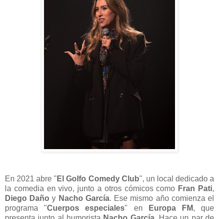
En 2021 abre "
El Golfo Comedy Club
", un local dedicado a
la comedia en vivo, junto a otros cómicos como
Fran Pati
,
Diego Daño
y
Nacho García
. Ese mismo año comienza el
programa "
Cuerpos especiales
" en
Europa FM
, que
presenta junto al humorista
Nacho García
. Hace un par de