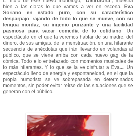
El título de este nuevo monólogo, "
Disfrutona
", muestra
bien a las claras lo que vamos a ver en escena.
Eva
Soriano en estado puro
,
con su característico
desparpajo
,
rajando de todo lo que se mueve
,
con su
lengua mordaz
,
su ingenio punzante y una facilidad
pasmosa para sacar comedia de lo cotidiano
. Un
espectáculo en el que la veremos hablar de su madre, del
dinero, de sus amigas, de la menstruación, en una hilarante
secuencia de anécdotas que irán llevando en volandas al
público, que se viene arriba con cada nuevo gag de la
cómica. Todo ello entrelazado con momentos musicales de
lo más hilarantes. Y lo que se la ve disfrutar a Eva.... Un
espectáculo lleno de energía y espontaneidad, en el que la
propia humorista se ve sobrepasada en determinados
momentos, sin poder evitar reírse de las situaciones que se
generan con el público.