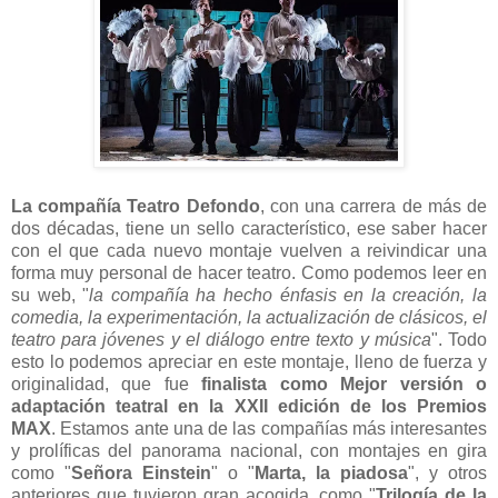
La compañía Teatro Defondo
, con una carrera de más de
dos décadas, tiene un sello característico, ese saber hacer
con el que cada nuevo montaje vuelven a reivindicar una
forma muy personal de hacer teatro. Como podemos leer en
su web, "
la compañía ha hecho énfasis en la creación, la
comedia, la experimentación, la actualización de clásicos, el
teatro para jóvenes y el diálogo entre texto y música
". Todo
esto lo podemos apreciar en este montaje, lleno de fuerza y
originalidad, que fue
finalista como Mejor versión o
adaptación teatral en la XXII edición de los Premios
MAX
. Estamos ante una de las compañías más interesantes
y prolíficas del panorama nacional, con montajes en gira
como "
Señora Einstein
" o "
Marta, la piadosa
", y otros
anteriores que tuvieron gran acogida, como "
Trilogía de la