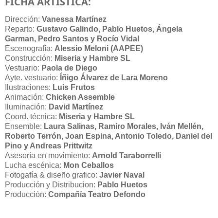
FICHA ARTÍSTICA:
Dirección
:
Vanessa Martínez
Reparto
:
Gustavo Galindo, Pablo Huetos,
Ángela
Garman
, Pedro Santos y Rocío Vidal
Escenografía
:
Alessio Meloni (AAPEE)
Construcción
:
Miseria y Hambre SL
Vestuario
:
Paola de Diego
Ayte. vestuario
:
Íñigo Álvarez de Lara Moreno
Ilustraciones
:
Luis Frutos
Animación
:
Chicken Assemble
Iluminación
:
David Martínez
Coord. técnica
:
Miseria y Hambre SL
Ensemble
:
Laura Salinas, Ramiro Morales, Iván Mellén,
Roberto Terrón, Joan Espina, Antonio Toledo, Daniel del
Pino y Andreas Prittwitz
Asesoría en movimiento
:
Arnold Taraborrelli
Lucha escénica
:
Mon Ceballos
Fotogafía & diseño grafico
:
Javier Naval
Producción y Distribucion
:
Pablo Huetos
Producción
:
Compañía Teatro Defondo