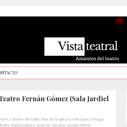
ONTACTO
Teatro Fernán Gómez (Sala Jardiel
ntero
,
Carmen del Valle
,
Inés de la Iglesia
,
Iván López-Ortega
,
 Riaño
,
Raúl Losánez
,
Victor M. Seoane
,
Violeta Némec