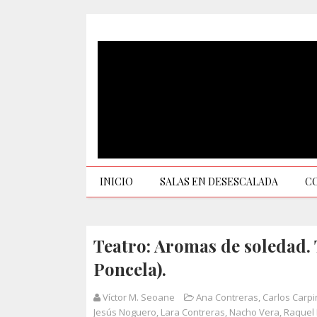
INICIO
SALAS EN DESESCALADA
C
Teatro: Aromas de soledad. 
Poncela).
Víctor M. Seoane
Ana Contreras
,
Carlos Carpi
Jesús Noguero
,
Lara Contreras
,
Nacho Vera
,
Raquel