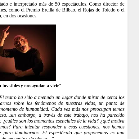
ptado e interpretado más de 50 espectáculos. Como director de
nes, como el Premio Ercilla de Bilbao, el Rojas de Toledo o el
a, en dos ocasiones.
 invisibles y nos ayudan a vivir"
El teatro ha sido a menudo un lugar donde mirar de cerca los
tarnos sobre los fenómenos de nuestras vidas, un punto de
un momento de humanidad. Cada vez más nos preocupan temas
leza…sin embargo, a través de este trabajo, nos ha parecido
: ¿cuáles son los momentos esenciales de la vida? ¿qué motiva
os? Para intentar responder a esas cuestiones, nos hemos
arte para iluminarnos. El espectáculo que proponemos es una
, de encuentro, de placer…"