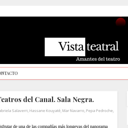
ONTACTO
eatros del Canal. Sala Negra.
briela Salaverri
,
Hassane Kouyaté
,
Mar Navarro
,
Pepa Pedroche
,
disfrutar de una de las compañías más longevas del panorama