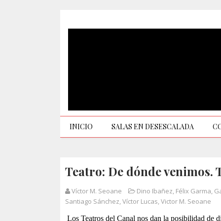
INICIO
SALAS EN DESESCALADA
C
Teatro: De dónde venimos. T
Víctor M. Seoane
Dino Ibañez
,
Félix Garma
,
Ga
Santiago Sánchez
,
Víctor Lucas
,
Victor M. Seoane
Los Teatros del Canal nos dan la posibilidad de 