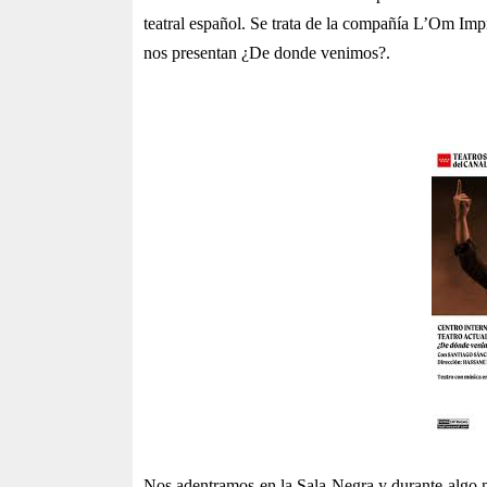
teatral español. Se trata de la compañía L’Om Imp
nos presentan ¿De donde venimos?.
Nos adentramos en la Sala Negra y durante algo 