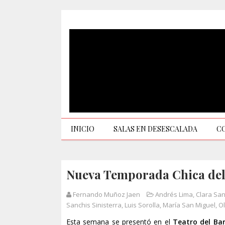
INICIO
SALAS EN DESESCALADA
C
Nueva Temporada Chica del 
Fernando Muñoz Jaen
Andrés Lima
,
Clara San
Sanchis Sinisterra
,
Luis Sorolla
,
María San Miguel
,
O
Esta semana se presentó en el
Teatro del Bar