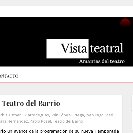
ONTACTO
Teatro del Barrio
chís
,
Esther F. Carrodeguas
,
Iván López-Ortega
,
Joan Yago
,
José
lalla Hernández
,
Pablo Rosal
,
Teatro del Barrio
rio
un avance de la programación de su nueva
Temporada