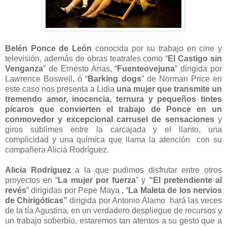
Belén Ponce de León
conocida por su trabajo en cine y
televisión, además de obras teatrales como “
El Castigo sin
Venganza
” de Ernesto Arias, “
Fuenteovejuna
” dirigida por
Lawrence Boswell, ó “
Barking dogs
” de Norman Price en
este caso nos presenta a Lidia
una mujer que transmite un
tremendo amor, inocencia, ternura y pequeños tintes
pícaros que convierten el trabajo de Ponce en un
conmovedor y excepcional carrusel de sensaciones
y
giros sublimes entre la carcajada y el llanto, una
complicidad y una química que llama la atención con su
compañera Alicia Rodríguez.
Alicia Rodríguez
a la que pudimos disfrutar entre otros
proyectos en “
La mujer por fuerza
” y
“El pretendiente al
revés
” dirigidas por Pepe Maya , “
La Maleta de los nervios
de Chirigóticas”
dirigida por Antonio Álamo hará las veces
de la tía Agustina, en un verdadero despliegue de recursos y
un trabajo soberbio, estaremos tan atentos a su gesto que a