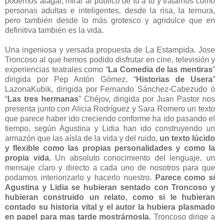
podemos alagar, mirar al público de tu a tu y tratarnos como
personas adultas e inteligentes, desde la risa, la ternura,
pero también desde lo más grotesco y agridulce que en
definitiva también es la vida.
Una ingeniosa y versada propuesta de La Estampida. Jose
Troncoso al que hemos podido disfrutar en cine, televisión y
experiencias teatrales como “
La Comedia de las mentiras
”
dirigida por Pep Antón Gómez, “
Historias de Usera
”
LazonaKubik, dirigida por Fernando Sánchez-Cabezudo ó
“
Las tres hermanas
” Chéjov, dirigida por Juan Pastor nos
presenta junto con Alicia Rodríguez y Sara Romero un texto
que parece haber ido creciendo conforme ha ido pasando el
tiempo, según Agustina y Lidia han ido construyendo un
armazón que las aísla de la vida y del ruido,
un texto lúcido
y flexible como las propias personalidades y como la
propia vida.
Un absoluto conocimiento del lenguaje, un
mensaje claro y directo a cada uno de nosotros para que
podamos interiorizarlo y hacerlo nuestro.
Parece como si
Agustina y Lidia se hubieran sentado con Troncoso y
hubieran construido un relato, como si le hubieran
contado su historia vital y el autor la hubiera plasmado
en papel para mas tarde mostrárnosla.
Troncoso dirige a