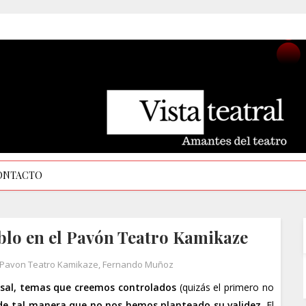
ONTACTO
blo en el Pavón Teatro Kamikaze
 Pavon Teatro Kamikaze
,
Fernando Muñoz
ersal, temas que creemos controlados
(quizás el primero no
de tal manera que no nos hemos planteado su validez
. El