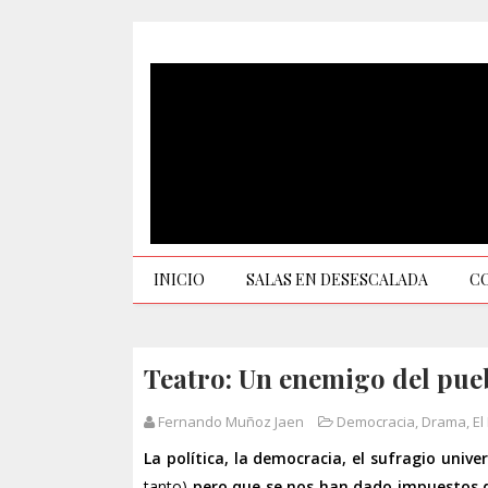
INICIO
SALAS EN DESESCALADA
C
Teatro: Un enemigo del pue
Fernando Muñoz Jaen
Democracia
,
Drama
,
El
La política, la democracia, el sufragio univ
tanto)
pero que se nos han dado impuestos 