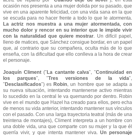
ocasión nos presenta a una mujer dolida por su pasado, que
vive en una aparente felicidad, con una vida sana en la que
se escuda para no hacer frente a todo lo que le atormenta.
La actriz nos muestra a una mujer atormentada, con
mucho dolor y rencor en su interior que le impide vivir
con la naturalidad que quiere mostrar
. Un difícil papel,
lleno de matices, que Sánchez consigue bordar, en un papel
que, al contrario que su compañera, oculta más de lo que
enseña, con la dificultad que ello conlleva a la hora de crear
el personaje.
Joaquín Climent
("
La cantante calva
", "
Continuidad en
los parques
", "
Tres versiones de la vida
",
"
Desclasificados
") es
Robin
, un hombre que se adapta a
su nueva situación, intentando mantenerse activo mientras
lo sucedido en la central le va quemando por dentro. Robin
vive en el mundo que Hazel ha creado para ellos, pero echa
de menos su vida anterior, intentando mantener sus vínculos
con el pasado. Con una larga trayectoria teatral (
más de una
treintena de montajes), Climent interpreta a un hombre con
una doble vida, una que comparte con su mujer y la que él
querría vivir, y que intenta mantener viva.
Un personaje