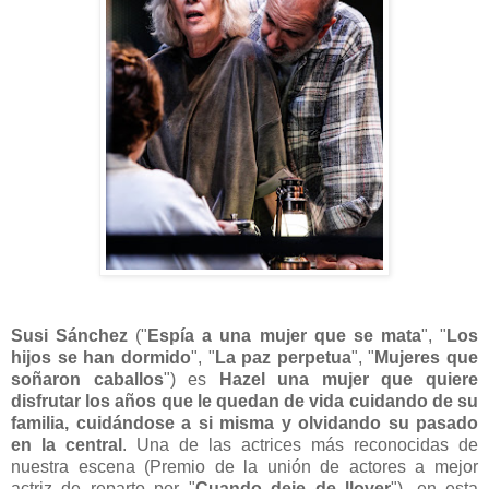
Susi Sánchez
("
Espía a una mujer que se mata
", "
Los
hijos se han dormido
", "
La paz perpetua
", "
Mujeres que
soñaron caballos
") es
Hazel una mujer que quiere
disfrutar los años que le quedan de vida cuidando de su
familia, cuidándose a si misma y olvidando su pasado
en la central
. Una de las actrices más reconocidas de
nuestra escena (
Premio de la unión de actores a mejor
actriz de reparto por
"
Cuando deje de llover
"), en esta