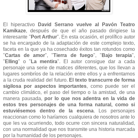
El hiperactivo
David Serrano
vuelve al Pavón Teatro
Kamikaze
, después de que el año pasado dirigiese la
interesante "
Port Arthur
". En esta ocasión, el prolífico autor
se ha encargado de la adaptación de este complejo texto,
faceta en la que ya ha cosechado éxitos tan rotundos como
"
Cartas de amor
", "
Tierra de fuego
", "
Bajo terapia
",
"
Elling
" o "
La mentira
". El autor consigue dar a cada
personaje una serie de matices diferentes, que los llevan a
lugares sombríos de la relación entre ellos y a enfrentarnos
a la cruda realidad del futuro.
El texto transcurre de forma
sigilosa por aspectos importantes
, como puede ser el
cambio climático, el paso del tiempo o la amistad, de una
manera pausada,
por lo que nos adentra en la vida de
estos tres personajes de una forma natural, como si
estuviésemos dentro de la escena
. Los personajes
reaccionan como lo haríamos cualquiera de nosotros ante lo
que les va ocurriendo, todo ocurre con sincera naturalidad,
con una normalidad que nos transmite una historia marcada
por la humanidad de los personajes.