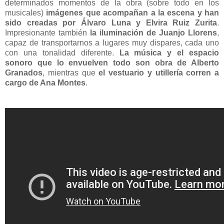
determinados momentos de la obra (sobre todo en los
musicales)
imágenes que acompañan a la escena y han
sido creadas por Álvaro Luna y Elvira Ruiz Zurita
.
Impresionante también
la iluminación de Juanjo Llorens
,
capaz de transportarnos a lugares muy dispares, cada uno
con una tonalidad diferente.
La música y el espacio
sonoro que lo envuelven todo son obra de Alberto
Granados
, mientras que
el vestuario y utillería corren a
cargo de Ana Montes
.