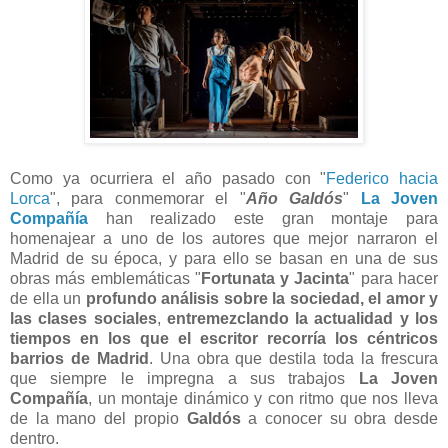
Como ya ocurriera el año pasado con "
Federico hacia
Lorca
", para conmemorar el "
Año Galdós
"
La Joven
Compañía
han realizado este gran montaje para
homenajear a uno de los autores que mejor narraron el
Madrid de su época, y para ello se basan en una de sus
obras más emblemáticas "
Fortunata y Jacinta
" para hacer
de ella un
profundo análisis sobre la sociedad, el amor y
las clases sociales
,
entremezclando la actualidad y los
tiempos en los que el escritor recorría los céntricos
barrios de Madrid
. Una obra que destila toda la frescura
que siempre le impregna a sus trabajos
La Joven
Compañía
, un montaje dinámico y con ritmo que nos lleva
de la mano del propio
Galdós
a conocer su obra desde
dentro.