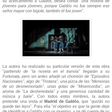
su acercamiento a Galdos, desea contar "
una historia de
jóvenes para jóvenes, porque Galdós no fue siempre ese
señor mayor con bigote, también él fue joven
".
La autora ha realizado su particular versión de esta obra
"
partiendo de "la novela en el tranvía" llegarán a su
Fortunata, pero sin antes añadir un chorreón de "Episodios
Nacionales", algo de "Tristana", una pizca de las "Memorias
de un desmemoriado", unas gotas de "Misericordia", un
aroma de "La desheredada" y una generosa cantidad de
música y baile
". Con todos estos mimbres, la autora
pretende una visita al
Madrid de Galdós
, que "
quizás no
quede tan lejos
". Para ella "
el objetivo es que la gente deje
de identificar a Galdós con un muermo, y se dé cuenta de su