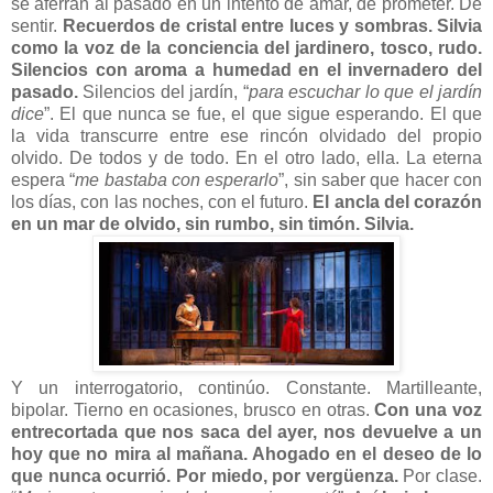
se aferran al pasado en un intento de amar, de prometer. De
sentir.
Recuerdos de cristal entre luces y sombras. Silvia
como la voz de la conciencia del jardinero, tosco, rudo.
Silencios con aroma a humedad en el invernadero del
pasado.
Silencios del jardín, “
para escuchar lo que el jardín
dice
”. El que nunca se fue, el que sigue esperando. El que
la vida transcurre entre ese rincón olvidado del propio
olvido. De todos y de todo. En el otro lado, ella. La eterna
espera “
me bastaba con esperarlo
”, sin saber que hacer con
los días, con las noches, con el futuro.
El ancla del corazón
en un mar de olvido, sin rumbo, sin timón. Silvia.
Y un interrogatorio, continúo. Constante. Martilleante,
bipolar. Tierno en ocasiones, brusco en otras.
Con una voz
entrecortada que nos saca del ayer, nos devuelve a un
hoy que no mira al mañana. Ahogado en el deseo de lo
que nunca ocurrió. Por miedo, por vergüenza.
Por clase.