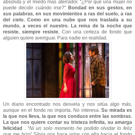
absoluta y el miedo mas aterrador. “¿Por qué una mujer no
puede decidir cuándo irse?”
Bondad en sus gestos, en
sus palabras, en sus movimientos a ras del suelo, a ras
del cielo. Como en una nube que nos traslada a su
mundo, a veces el nuestro. La reina de la noche que
resiste, siempre resiste.
Con una certeza de fondo que
alguien quiere averiguar. Para nadie en realidad.
Un diario encontrado nos desvela y nos sitúa algo más,
aunque en el fondo no importa. No interesa.
Su mirada es
la que nos lleva, la que nos conduce entre las sombras.
La que nos quiere contar su tristeza infinita, su amarga
felicidad
. “
Ni un solo momento he podido olvidar lo feliz
que me hizo
” Silvia nos hace volar con ella hacia el fondo