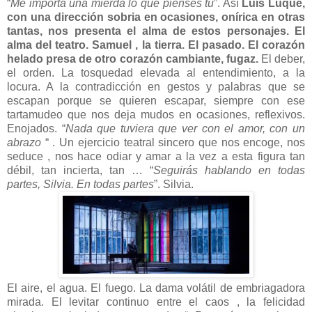
“
Me importa una mierda lo que pienses tú
”. Así
Luis Luque,
con una dirección sobria en ocasiones, onírica en otras
tantas, nos presenta el alma de estos personajes. El
alma del teatro. Samuel , la tierra. El pasado. El corazón
helado presa de otro corazón cambiante, fugaz.
El deber,
el orden. La tosquedad elevada al entendimiento, a la
locura. A la contradicción en gestos y palabras que se
escapan porque se quieren escapar, siempre con ese
tartamudeo que nos deja mudos en ocasiones, reflexivos.
Enojados. “
Nada que tuviera que ver con el amor, con un
abrazo
“ . Un ejercicio teatral sincero que nos encoge, nos
seduce , nos hace odiar y amar a la vez a esta figura tan
débil, tan incierta, tan … “
Seguirás hablando en todas
partes, Silvia. En todas partes
”. Silvia.
El aire, el agua. El fuego. La dama
volátil
de embriagadora
mirada. El levitar continuo entre el caos , la felicidad