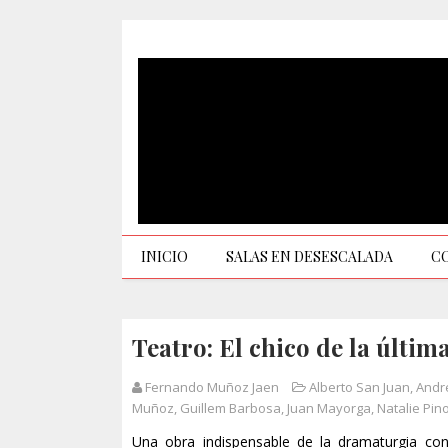
INICIO
SALAS EN DESESCALADA
C
Teatro: El chico de la últim
Fernando Muñoz Jaen
Alberto San Juan
,
Andr
Muñoz
,
Guillem Barbosa
,
Juan Mayorga
,
Natalie Pin
Una obra indispensable de la dramaturgia co