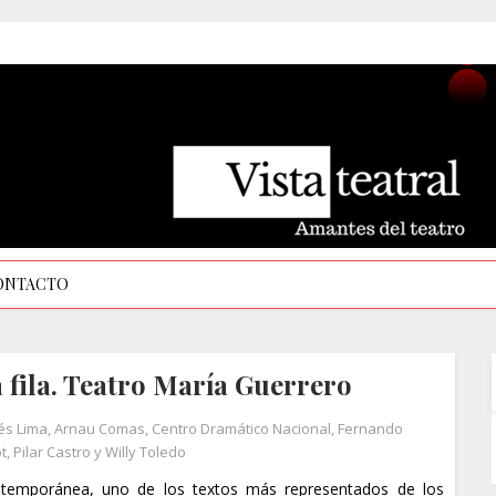
ONTACTO
a fila. Teatro María Guerrero
és Lima
,
Arnau Comas
,
Centro Dramático Nacional
,
Fernando
ot
,
Pilar Castro y Willy Toledo
ntemporánea, uno de los textos más representados de los