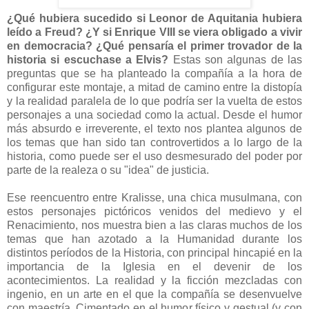
¿Qué hubiera sucedido si Leonor de Aquitania hubiera
leído a Freud? ¿Y si Enrique VIII se viera obligado a vivir
en democracia? ¿Qué pensaría el primer trovador de la
historia si escuchase a Elvis?
Estas son algunas de las
preguntas que se ha planteado la compañía a la hora de
configurar este montaje, a mitad de camino entre la distopía
y la realidad paralela de lo que podría ser la vuelta de estos
personajes a una sociedad como la actual. Desde el humor
más absurdo e irreverente, el texto nos plantea algunos de
los temas que han sido tan controvertidos a lo largo de la
historia, como puede ser el uso desmesurado del poder por
parte de la realeza o su "idea" de justicia.
Ese reencuentro entre Kralisse, una chica musulmana, con
estos personajes pictóricos venidos del medievo y el
Renacimiento, nos muestra bien a las claras muchos de los
temas que han azotado a la Humanidad durante los
distintos períodos de la Historia, con principal hincapié en la
importancia de la Iglesia en el devenir de los
acontecimientos. La realidad y la ficción mezcladas con
ingenio, en un arte en el que la compañía se desenvuelve
con maestría. Cimentado en el humor físico y gestual (y con