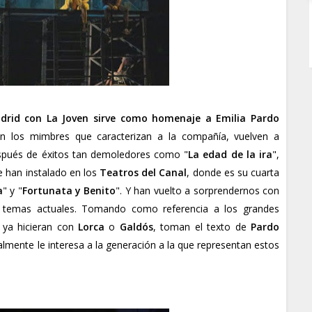
adrid con
La Joven
sirve como homenaje a
Emilia Pardo
on los mimbres que caracterizan a la compañía, vuelven a
espués de éxitos tan demoledores como "
La edad de la ira
",
se han instalado en los
Teatros del Canal
, donde es su cuarta
a
" y "
Fortunata y Benito
". Y han vuelto a sorprendernos con
e temas actuales. Tomando como referencia a los grandes
 ya hicieran con
Lorca
o
Galdós
, toman el texto de
Pardo
lmente le interesa a la generación a la que representan estos