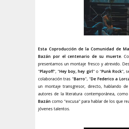
Esta Coproducción de la Comunidad de M
Bazán
por el centenario de su muerte
. C
presentarnos un montaje fresco y atrevido. D
"
Playoff
", "
Hey boy, hey girl
" o "
Punk Rock
", 
colaboración tras "
Barro
", "
De Federico a Lorc
un montaje transgresor, directo, hablando d
autores de la literatura contemporánea, como
Bazán
como "excusa" para hablar de los que rea
jóvenes talentos.