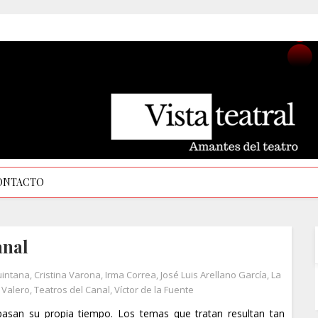
ONTACTO
anal
uintana
,
Cristina Varona
,
Irma Correa
,
José Luis Arellano García
,
La
 Valero
,
Teatros del Canal
,
Víctor de la Fuente
asan su propia tiempo. Los temas que tratan resultan tan