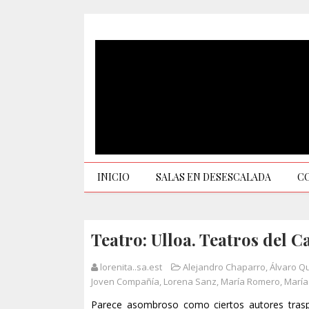
INICIO
SALAS EN DESESCALADA
C
Teatro: Ulloa. Teatros del C
lorenita..sa.est
Alejandro Chaparro
,
Álvaro Q
Joven Compañía
,
Lorena Sanz
,
María Romero
,
María
Parece asombroso como ciertos autores trasp