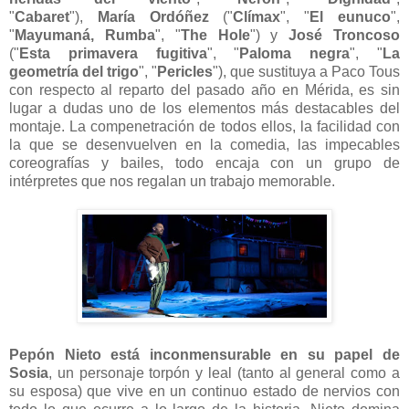
"
Cabaret
"),
María Ordóñez
("
Clímax
", "
El eunuco
",
"
Mayumaná, Rumba
", "
The Hole
") y
José Troncoso
("
Esta primavera fugitiva
", "
Paloma negra
", "
La
geometría del trigo
", "
Pericles
"), que sustituya a Paco Tous
con respecto al reparto del pasado año en Mérida, es sin
lugar a dudas uno de los elementos más destacables del
montaje. La compenetración de todos ellos, la facilidad con
la que se desenvuelven en la comedia, las impecables
coreografías y bailes, todo encaja con un grupo de
intérpretes que nos regalan un trabajo memorable.
Pepón Nieto está inconmensurable en su papel de
Sosia
, un personaje torpón y leal (tanto al general como a
su esposa) que vive en un continuo estado de nervios con