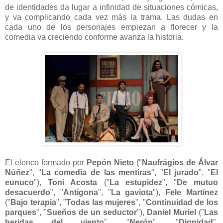
de identidades da lugar a infinidad de situaciones cómicas,
y va complicando cada vez más la trama. Las dudas en
cada uno de los personajes empiezan a florecer y la
comedia va creciendo conforme avanza la historia.
El elenco formado por
Pepón Nieto
("
Naufrágios de Álvar
Núñez
", "
La comedia de las mentiras
", "
El jurado
", "
El
eunuco
"),
Toni Acosta
("
La estupidez
", "
De mutuo
desacuerdo
", "
Antígona
", "
La gaviota
"),
Fele Martínez
("
Bajo terapia
", "
Todas las mujeres
", "
Continuidad de los
parques
", "
Sueños de un seductor
"),
Daniel Muriel
("
Las
heridas del viento
", "
Nerón
", "
Dignidad
",