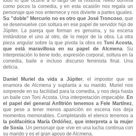
todo lo que ocurre a lo largo de la historia. Nieto domina
como pocos la comedia, y en esta ocasión nos regala un
personaje que nos enternece y nos divierte a partes iguales.
Su "doble" Mercurio no es otro que José Troncoso
, que
se desenvuelve con soltura en ese papel de servidor hijo de
Júpiter. La pareja que forman es genuina, y su escena
imitándose el uno al otro, de lo mejor de la obra. La otra
pieza angular sobre la que pivota la obra es
Toni Acosta,
que está maravillosa en su papel de
Alcmena
. Su
interpretación lo tiene todo, expresión corporal, soltura en la
comedia, baile e incluso discurso feminista final. Una
delicia.
Daniel Muriel da vida a Júpiter
, el impostor que se
enamora de Alcmena y suplanta a su marido. Muriel nos
sorprende en su facilidad para la comedia, y nos deja hasta
un baile con Toni Acosta. Una interpretación impecable.
En
el papel del general Anfitrión tenemos a Fele Martínez
,
que pese a tener menos aparición en escena nos deja
momentos memorables. Completando el elenco tenemos a
la polifacética María Ordóñez, que interpreta a la mujer
de Sosia
. Un personaje que vive en una lucha continua con
su marido y es el gran apoyo de Alcmena.