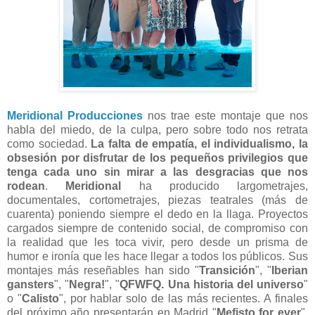
Meridional Producciones
nos trae este montaje que nos
habla del miedo, de la culpa, pero sobre todo nos retrata
como sociedad.
La falta de empatía, el individualismo, la
obsesión por disfrutar de los pequeños privilegios que
tenga cada uno sin mirar a las desgracias que nos
rodean
.
Meridional
ha producido largometrajes,
documentales, cortometrajes, piezas teatrales (más de
cuarenta) poniendo siempre el dedo en la llaga. Proyectos
cargados siempre de contenido social, de compromiso con
la realidad que les toca vivir, pero desde un prisma de
humor e ironía que les hace llegar a todos los públicos. Sus
montajes más reseñables han sido "
Transición
", "
Iberian
gansters
", "
Negra!
", "
QFWFQ. Una historia del universo
"
o "
Calisto
", por hablar solo de las más recientes. A finales
del próximo año presentarán en Madrid "
Mefisto for ever
",