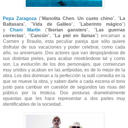
Pepa Zaragoza
("
Manolita Chen. Un cueto chino
", "
La
Baltasara
", "
Vida de Galileo
", "
Laberinto mágico
")
y
Chani Martín
("
Iberian gansters
", "
Las guerras
correctas
", "
Cancún
", "
La piel en llamas
") encarnan a
Carmen y Braulio, esta peculiar pareja que sólo quiere
disfrutar de sus vacaciones y poder celebrar, como cada
año, su aniversario. Dos actores que van despojándose de
sus distintas pieles, para acabar mostrándose tal y como
son. La evolución de los dos personajes, que comienzan
muy unidos y acaban en las antípodas, es de lo mejor de la
obra. Los dos dominan a la perfección la sutil comedia en la
que se mueve la obra, y saben darle a cada escena el tono
justo para cambiar en cuestión de segundos las risas del
público por la tristeza. Dos posturas diametralmente
opuestas que les hace representar a dos partes muy
identificables de la sociedad.