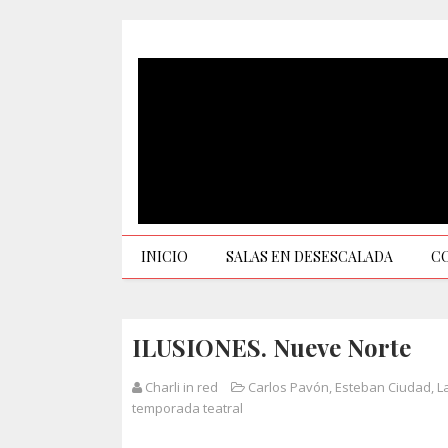
INICIO
SALAS EN DESESCALADA
C
ILUSIONES. Nueve Norte
Charli in red
Carlos Pavón
,
Esteban Ciudad
,
L
temporada teatral