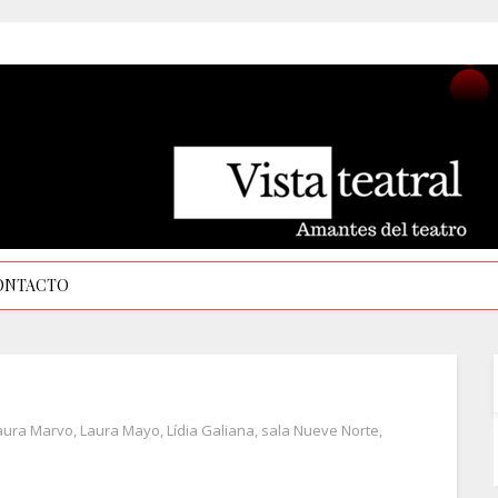
ONTACTO
aura Marvo
,
Laura Mayo
,
Lídia Galiana
,
sala Nueve Norte
,