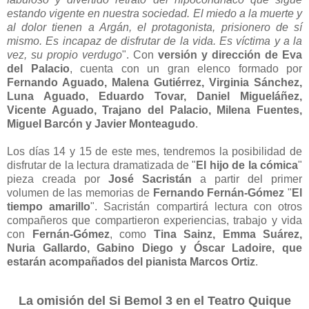
estando vigente en nuestra sociedad. El miedo a la muerte y
al dolor tienen a Argán, el protagonista, prisionero de sí
mismo. Es incapaz de disfrutar de la vida. Es víctima y a la
vez, su propio verdugo
". Con
versión y dirección de Eva
del Palacio
, cuenta con un gran elenco formado por
Fernando Aguado, Malena Gutiérrez, Virginia Sánchez,
Luna Aguado, Eduardo Tovar, Daniel Migueláñez,
Vicente Aguado, Trajano del Palacio, Milena Fuentes,
Miguel Barcón y Javier Monteagudo
.
Los días 14 y 15 de este mes, tendremos la posibilidad de
disfrutar de la lectura dramatizada de "
El hijo de la cómica
"
pieza creada por
José Sacristán
a partir del primer
volumen de las memorias de
Fernando Fernán-Gómez
"
El
tiempo amarillo
"
. Sacristán compartirá lectura con otros
compañeros que compartieron experiencias, trabajo y vida
con
Fernán-Gómez
, como
Tina Sainz, Emma Suárez,
Nuria Gallardo, Gabino Diego y Óscar Ladoire, que
estarán acompañados del pianista Marcos Ortiz
.
La omisión del Si Bemol 3 en el Teatro Quique