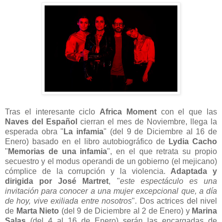
Tras el interesante ciclo
Africa Moment
con el que las
Naves del Español
cierran el mes de Noviembre, llega la
esperada obra "
La infamia
" (del 9 de Diciembre al 16 de
Enero) basado en el libro autobiográfico de
Lydia Cacho
"
Memorias de una infamia
", en el que retrata su propio
secuestro y el modus operandi de un gobierno (el mejicano)
cómplice de la corrupción y la violencia.
Adaptada y
dirigida por José Martret
, "
este espectáculo es una
invitación para conocer a una mujer excepcional que, a día
de hoy, vive exiliada entre nosotros
". Dos actrices del nivel
de
Marta Nieto
(del 9 de Diciembre al 2 de Enero) y
Marina
Salas
(del 4 al 16 de Enero) serán las encargadas de