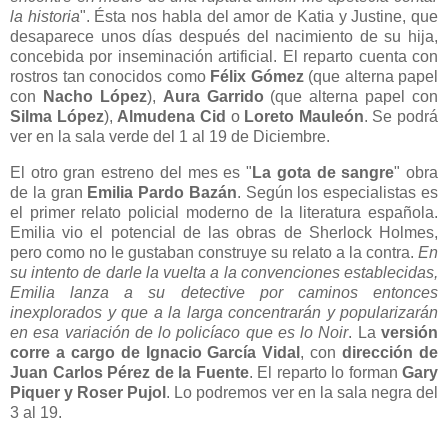
la historia
". Ésta nos habla del amor de Katia y Justine, que
desaparece unos días después del nacimiento de su hija,
concebida por inseminación artificial. El reparto cuenta con
rostros tan conocidos como
Félix Gómez
(que alterna papel
con
Nacho López
),
Aura Garrido
(que alterna papel con
Silma López
),
Almudena Cid
o
Loreto Mauleón
. Se podrá
ver en la sala verde del 1 al 19 de Diciembre.
El otro gran estreno del mes es "
La gota de sangre
" obra
de la gran
Emilia Pardo Bazán
. Según los especialistas es
el primer relato policial moderno de la literatura española.
Emilia vio el potencial de las obras de Sherlock Holmes,
pero como no le gustaban construye su relato a la contra.
En
su intento de darle la vuelta a la convenciones establecidas,
Emilia lanza a su detective por caminos entonces
inexplorados y que a la larga concentrarán y popularizarán
en esa variación de lo policíaco que es lo Noir
. La
versión
corre a cargo de Ignacio García Vidal
, con
dirección de
Juan Carlos Pérez de la Fuente
. El reparto lo forman
Gary
Piquer y Roser Pujol
. Lo podremos ver en la sala negra del
3 al 19.