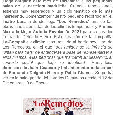
Llega cargado este mes de Diciembre a las pequeñas
salas de la cartelera madrileña
. Grandes reposiciones,
estrenos muy esperados y un ciclo temático de lo más
interesante. Comenzamos nuestro pequeño recorrido en el
Teatro Lara
, a donde llega "
Los Remedios
" una de las
obras más aclamadas de las últimas temporadas y
Premio
Max a la Mejor Autoría Revelación 2021
para su creador
Fernando Delgado-Hierro. Esta creación de la compañía
La-Compañía exlímite
nos traslada al barrio sevillano de
Los Remedios, en el que "
dos amigos de la infancia se
juntan para tratar de entenderse a base de representarse: a
ellos mismos, a las personas que marcaron su desarrollo, al
contexto social que forjó su identidad
". Maravillosa
dirección de Juan Ceacero
y
brillantes interpretaciones
de
Fernando Delgado-Hierro y Pablo Chaves
. Se podrá
ver en la sala grande del Lara los Domingos desde el 12 de
Diciembre al 9 de Enero.