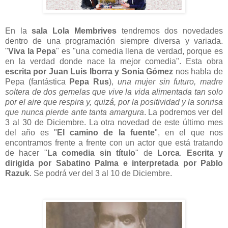
En la
sala Lola Membrives
tendremos dos novedades
dentro de una programación siempre diversa y variada.
"
Viva la Pepa
" es "una comedia llena de verdad, porque es
en la verdad donde nace la mejor comedia". Esta obra
escrita por Juan Luis Iborra y Sonia Gómez
nos habla de
Pepa (fantástica
Pepa Rus
),
una mujer sin futuro, madre
soltera de dos gemelas que vive la vida alimentada tan solo
por el aire que respira y, quizá, por la positividad y la sonrisa
que nunca pierde ante tanta amargura
. La podremos ver del
3 al 30 de Diciembre. La otra novedad de este último mes
del año es "
El camino de la fuente
", en el que nos
encontramos frente a frente con un actor que está tratando
de hacer "
La comedia sin título
" de
Lorca
.
Escrita y
dirigida por Sabatino Palma e interpretada por Pablo
Razuk
. Se podrá ver del 3 al 10 de Diciembre.