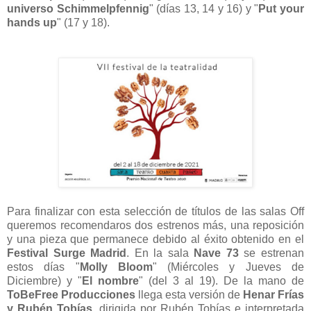
universo Schimmelpfennig
" (días 13, 14 y 16) y "
Put your
hands up
" (17 y 18).
Para finalizar con esta selección de títulos de las salas Off
queremos recomendaros dos estrenos más, una reposición
y una pieza que permanece debido al éxito obtenido en el
Festival Surge Madrid
. En la sala
Nave 73
se estrenan
estos días "
Molly Bloom
" (Miércoles y Jueves de
Diciembre) y "
El nombre
" (del 3 al 19). De la mano de
ToBeFree Producciones
llega esta versión de
Henar Frías
y Rubén Tobías
, dirigida por Rubén Tobías e interpretada