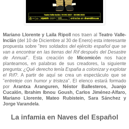
Mariano Llorente y Laila Ripoll
nos traen al
Teatro Valle-
Inclán
(del 10 de Diciembre al 30 de Enero) esta interesante
propuesta sobre "
tres soldados del ejército español que se
van a encontrar en las tierras del Rif después del Desastre
de Annual
". Esta creación de
Micomicón
nos hace
plantearnos, en palabras de sus creadores, la siguiente
pregunta:
¿Qué derecho tenía España a colonizar y explotar
el Rif?
. A partir de aquí se crea un espectáculo que se
"
entreteje con humor y tristeza
". El elenco estará formado
por
Arantxa Aranguren, Néstor Ballesteros, Juanjo
Cucalón, Ibrahim Ibnou Goush, Carlos Jiménez-Alfaro,
Mariano Llorente, Mateo Rubistein, Sara Sánchez y
Jorge Varandela
.
La infamia en Naves del Español