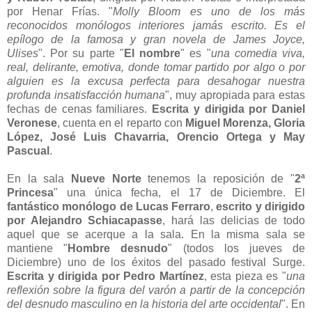
por Henar Frías. "
Molly Bloom es uno de los más
reconocidos monólogos interiores jamás escrito. Es el
epílogo de la famosa y gran novela de James Joyce,
Ulises
". Por su parte "
El nombre
" es "
una comedia viva,
real, delirante, emotiva, donde tomar partido por algo o por
alguien es la excusa perfecta para desahogar nuestra
profunda insatisfacción humana
", muy apropiada para estas
fechas de cenas familiares.
Escrita y dirigida por Daniel
Veronese
, cuenta en el reparto con
Miguel Morenza, Gloria
López, José Luis Chavarria, Orencio Ortega y May
Pascual
.
En la sala
Nueve Norte
tenemos la reposición de "
2ª
Princesa
" una única fecha, el 17 de Diciembre. El
fantástico monólogo de Lucas Ferraro
,
escrito y dirigido
por Alejandro Schiacapasse
, hará las delicias de todo
aquel que se acerque a la sala. En la misma sala se
mantiene "
Hombre desnudo
" (todos los jueves de
Diciembre) uno de los éxitos del pasado festival Surge.
Escrita y dirigida por Pedro Martínez
, esta pieza es "
una
reflexión sobre la figura del varón a partir de la concepción
del desnudo masculino en la historia del arte occidental
". En