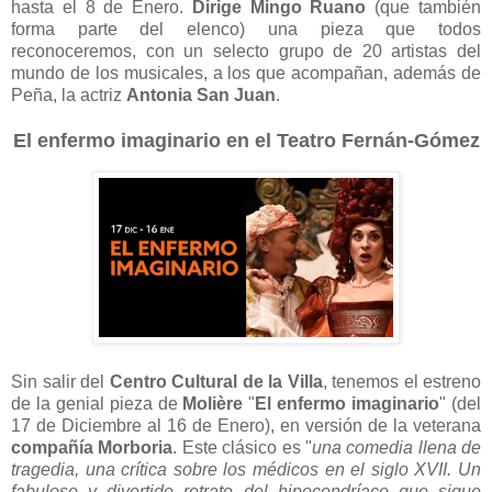
hasta el 8 de Enero.
Dirige Mingo Ruano
(que también
forma parte del elenco) una pieza que todos
reconoceremos, con un selecto grupo de 20 artistas del
mundo de los musicales, a los que acompañan, además de
Peña, la actriz
Antonia San Juan
.
El enfermo imaginario en el Teatro Fernán-Gómez
Sin salir del
Centro Cultural de la Villa
, tenemos el estreno
de la genial pieza de
Molière
"
El enfermo imaginario
" (del
17 de Diciembre al 16 de Enero), en versión de la veterana
compañía Morboria
. Este clásico es "
una comedia llena de
tragedia, una crítica sobre los médicos en el siglo XVII. Un
fabuloso y divertido retrato del hipocondríaco que sigue