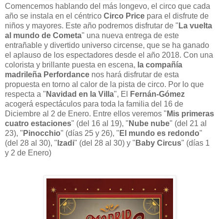
Comencemos hablando del más longevo, el circo que cada
año se instala en el céntrico
Circo Price
para el disfrute de
niños y mayores. Este año podremos disfrutar de "
La vuelta
al mundo de Cometa
" una nueva entrega de este
entrañable y divertido universo circense, que se ha ganado
el aplauso de los espectadores desde el año 2018. Con una
colorista y brillante puesta en escena,
la compañía
madrileña Perfordance
nos hará disfrutar de esta
propuesta en torno al calor de la pista de circo. Por lo que
respecta a "
Navidad en la Villa
", El
Fernán-Gómez
acogerá espectáculos para toda la familia del 16 de
Diciembre al 2 de Enero. Entre ellos veremos "
Mis primeras
cuatro estaciones
" (del 16 al 19), "
Nube nube
" (del 21 al
23), "
Pinocchio
" (días 25 y 26), "
El mundo es redondo
"
(del 28 al 30), "
Izadi
" (del 28 al 30) y "
Baby Circus
" (días 1
y 2 de Enero)