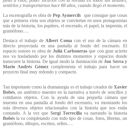
junto a ellos, poder tocarlos con la mirada en todos sus detalles,
sentirlos y transportarnos hace 88 años, cuando llegó el momento.
La escenografía es obra de
Pep Aymercih
que consigue que cosas
que a primera vista son objetos se conviertan en unos protagonistas
más de la historia, los pupitres, el encerado, el papel, la imprenta, el
gramófono….
Destaca el trabajo de
Albert Coma
con el uso de la cámara en
directo proyectada en una pantalla al fondo del escenario. El
espacio sonoro es obra de
Julià Carboneras
que con gran acierto
nos va trasladando por los distintos momentos y espacios donde
transcurre la historia. De igual modo la iluminación de
Jou Serra y
Mario Andrés Gómez
complementa el trabajo para hacer un
proyecto final muy redondo y compacto.
Tan importante como la dramaturgia es el trabajo creador de
Xavier
Bobés
, un auténtico maestro en la narrativa a través de sencillos y
cotidianos objetos. Con la ayuda de una pequeña cámara que
muestra en una pantalla al fondo del escenario, va mostrando los
más diversos objetos relacionados con la historia que nos están
contando. A la vez que
Sergi Torrecilla
va narrando la historia
Bobés
la va completando con todo tipo de cosas, fotos, libretas, un
gramófono, dibujos, escritos, sellos….