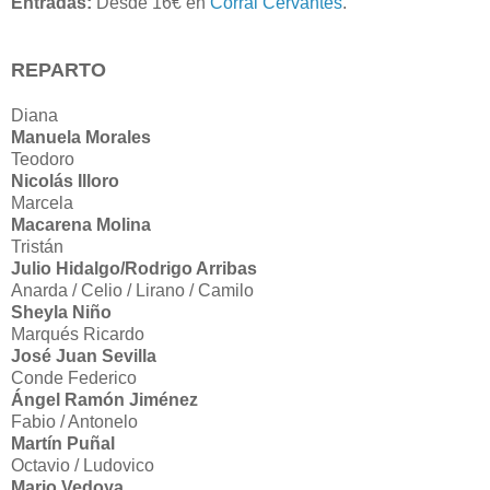
Entradas:
Desde 16€ en
Corral Cervantes
.
REPARTO
Diana
Manuela Morales
Teodoro
Nicolás Illoro
Marcela
Macarena Molina
Tristán
Julio Hidalgo/Rodrigo Arribas
Anarda / Celio / Lirano / Camilo
Sheyla Niño
Marqués Ricardo
José Juan Sevilla
Conde Federico
Ángel Ramón Jiménez
Fabio / Antonelo
Martín Puñal
Octavio / Ludovico
Mario Vedoya