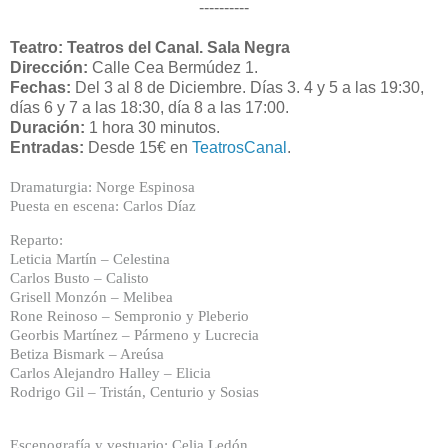
----------
Teatro: Teatros del Canal. Sala Negra
Dirección:
Calle Cea Bermúdez 1.
Fechas:
Del 3 al 8 de Diciembre. Días 3. 4 y 5 a las 19:30,
días 6 y 7 a las 18:30, día 8 a las 17:00.
Duración:
1 hora 30 minutos.
Entradas:
Desde 15€ en
TeatrosCanal
.
Dramaturgia: Norge Espinosa
Puesta en escena: Carlos Díaz
Reparto:
Leticia Martín – Celestina
Carlos Busto – Calisto
Grisell Monzón – Melibea
Rone Reinoso – Sempronio y Pleberio
Georbis Martínez – Pármeno y Lucrecia
Betiza Bismark – Areúsa
Carlos Alejandro Halley – Elicia
Rodrigo Gil – Tristán, Centurio y Sosias
Escenografía y vestuario: Celia Ledón