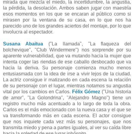
mirada que mezcla el miedo, la incertidumbre, la angustia,
la pérdida, la desolación. Ambos saben jugar con maestría
esos momentos en los que se encaran al público como si
mirasen por la ventana de su casa, en lo que nos ha
parecido uno de los grandes aciertos del montaje, por lo que
involucra al espectador.
Susana Abaitua
("La llamada", "La flaqueza del
bolchevique", "Club Windermere") nos sorprende por su
aparente vulnerabilidad, que va mutando hacia la mujer que
intenta coger las riendas de ese caballo desbocado que va
hacia la deriva. Su personaje comienza mucho menos
entusiasmada con la idea de irse a vivir lejos de la ciudad.
La actriz consigue ir matizando en cada escena la relación
de su personaje con el lugar, mientras notamos su angustia
vital por los cambios en Carlos.
Félix Gómez
("Una historia
de amor", "La Golondrina", "Alejandro Magno") tiene un
registro mucho más acentuado a lo largo de toda la obra.
Carlos es el más emocionado con la nueva casa y el que se
va transformando más en cada escena. El actor consigue
que nos inquiete cada vez más su personajes, que nos
transmita miedo y pena a partes iguales, al ver su caída libre
hacia la soledad de ese lugar inhóspito.