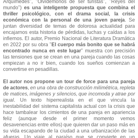
Arquímedes", "Olvidémonos de ser turistas", "Reyes del
mundo")
es una inteligente propuesta que combina el
thriller psicológico, con el drama social, la crisis
económica con la personal de una joven pareja
. Se
juntan diversidad de temas de dolorosa actualidad para
encajarnos esta historia de pérdidas, luchas y caídas a los
infiernos. El autor, Premio Nacional de Literatura Dramática
en 2022 por su obra "
El cuerpo más bonito que se habrá
encontrado nunca en este lugar
" muestra con precisión
las tensiones que se crean en una pareja cuando las cosas
empiezan a no ir bien, cuando los sueños comienzan a
convertirse en pesadillas.
El autor nos propone un tour de force para una pareja
de actores
,
en una obra
de construcción milimétrica, repleta
de matices, imágenes y silencios, que incomoda y atrae por
igual
. Un texto hiperrealista en el que vincula la
inestabilidad del sistema capitalista actual con la crisis que
hace tambalear los cimientos de una pareja en apariencia
feliz (aunque desde el primer momento vemos
desavenencias entre ellos) que quieren dar un paso más en
su vida escapando de la ciudad a una urbanización de las
afueras. Un viaje al paraíso que se convierte en un