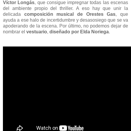
Víctor Longás
, que consigue impregnar todas las escenas
del ambiente propio del thriller. A eso hay que unir la
delicada
composición musical de Orestes Gas
, que
ayuda a ese halo de incertidumbre y desasosiego que se va
apoderando de la escena. Por último, no podemos dejar de
nombrar el
vestuario
,
diseñado por Elda Noriega
.