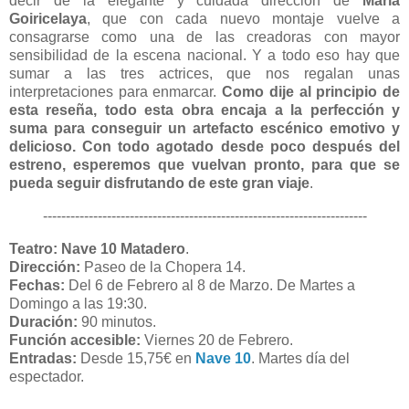
decir de la elegante y cuidada dirección de
María
Goiricelaya
, que con cada nuevo montaje vuelve a
consagrarse como una de las creadoras con mayor
sensibilidad de la escena nacional. Y a todo eso hay que
sumar a las tres actrices, que nos regalan unas
interpretaciones para enmarcar.
Como dije al principio de
esta reseña, todo esta obra encaja a la perfección y
suma para conseguir un artefacto escénico emotivo y
delicioso. Con todo agotado desde poco después del
estreno, esperemos que vuelvan pronto, para que se
pueda seguir disfrutando de este gran viaje
.
-----------------------------------------------------------------------
Teatro:
Nave 10 Matadero
.
Dirección:
Paseo de la Chopera 14.
Fechas:
Del 6 de Febrero al 8 de Marzo. De Martes a
Domingo a las 19:30.
Duración:
90 minutos.
Función accesible:
Viernes 20 de Febrero.
Entradas:
Desde 15,75€ en
Nave 10
. Martes día del
espectador.