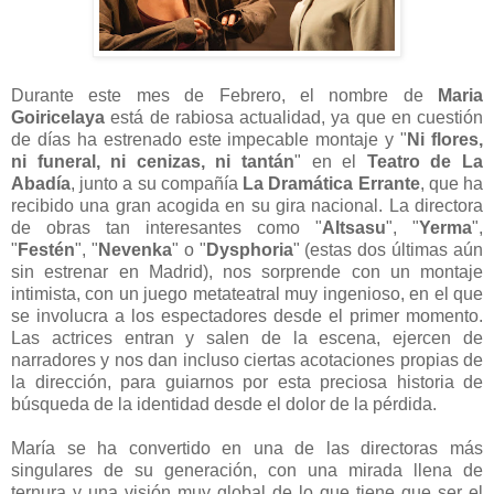
Durante este mes de Febrero, el nombre de
Maria
Goiricelaya
está de rabiosa actualidad, ya que en cuestión
de días ha estrenado este impecable montaje y "
Ni flores,
ni funeral, ni cenizas, ni tantán
" en el
Teatro de La
Abadía
, junto a su compañía
La Dramática Errante
, que ha
recibido una gran acogida en su gira nacional. La directora
de obras tan interesantes como "
Altsasu
", "
Yerma
",
"
Festén
", "
Nevenka
" o "
Dysphoria
" (estas dos últimas aún
sin estrenar en Madrid), nos sorprende con un montaje
intimista, con un juego metateatral muy ingenioso, en el que
se involucra a los espectadores desde el primer momento.
Las actrices entran y salen de la escena, ejercen de
narradores y nos dan incluso ciertas acotaciones propias de
la dirección, para guiarnos por esta preciosa historia de
búsqueda de la identidad desde el dolor de la pérdida.
María se ha convertido en una de las directoras más
singulares de su generación, con una mirada llena de
ternura y una visión muy global de lo que tiene que ser el