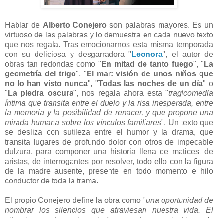
Hablar de
Alberto Conejero
son palabras mayores. Es un
virtuoso de las palabras y lo demuestra en cada nuevo texto
que nos regala. Tras emocionarnos esta misma temporada
con su deliciosa y desgarradora "
Leonora
", el autor de
obras tan redondas como "
En mitad de tanto fuego
", "
La
geometría del trigo
", "
El mar: visión de unos niños que
no lo han visto nunca
",
"
Todas las noches de un día
" o
"
La piedra oscura
", nos regala ahora esta "
tragicomedia
íntima que transita entre el duelo y la risa inesperada, entre
la memoria y la posibilidad de renacer, y que propone una
mirada humana sobre los vínculos familiares
". Un texto que
se desliza con sutileza entre el humor y la drama, que
transita lugares de profundo dolor con otros de impecable
dulzura, para componer una historia llena de matices, de
aristas, de interrogantes por resolver, todo ello con la figura
de la madre ausente, presente en todo momento e hilo
conductor de toda la trama.
El propio Conejero define la obra como "
una oportunidad de
nombrar los silencios que atraviesan nuestra vida.
El