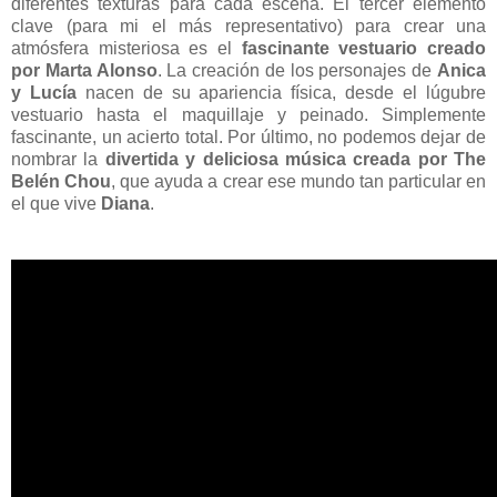
diferentes texturas para cada escena. El tercer elemento
clave
(para mi el más representativo)
para crear una
atmósfera misteriosa es el
fascinante vestuario creado
por Marta Alonso
. La creación de los personajes de
Anica
y Lucía
nacen de su apariencia física, desde el lúgubre
vestuario hasta el maquillaje y peinado. Simplemente
fascinante, un acierto total. Por último, no podemos dejar de
nombrar la
divertida y deliciosa música creada por
The
Belén Chou
, que ayuda a crear ese mundo tan particular en
el que vive
Diana
.