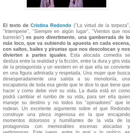
El texto de
Cristina Redondo
("La virtud de la torpeza",
"Intemperie", "Siempre en algún lugar", "Vientos que nos
barrerán")
es puro divertimento, una gamberrada de lo
más loco, que va subiendo la apuesta en cada escena
,
con saltos, bailes y piruetas que nos descolocan y nos
divierten a partes iguales
. Esta alocada comedia se
desliza entre la realidad y la ficción, entre la dura y gris vida
de la protagonista y un western en el que ella se convierte
en una figura admirada y respetada. Una mujer que busca
desesperadamente una salida a su monotonía, una
escapatoria de toda esa gente que le dice lo que tiene que
hacer y como debe vivir su vida. La duda está en como
podrá cambiar el rumbo de su vida, para ser ella quien
maneje su destino y no todos los "opinadores" que le
rodean. Un excelente argumento sobre el que Redondo
construye una pieza ingeniosa en la que encajando
momentos dolorosos y humillantes de la vida de la
protagonista con memorables escenas alocadas y
vertiginosas. Este juego, entre lo real y lo onírico, es