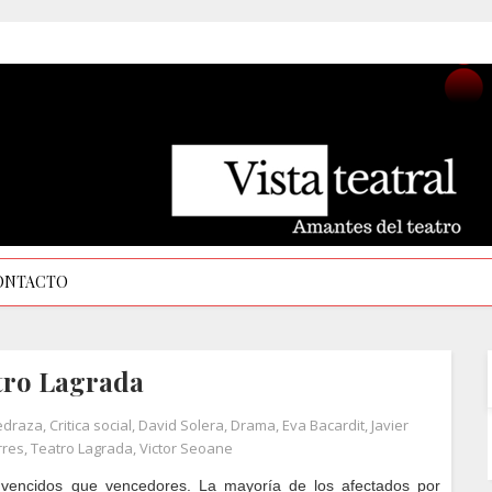
ONTACTO
atro Lagrada
edraza
,
Critica social
,
David Solera
,
Drama
,
Eva Bacardit
,
Javier
rres
,
Teatro Lagrada
,
Victor Seoane
vencidos que vencedores. La mayoría de los afectados por