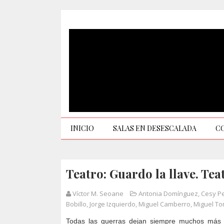
INICIO
SALAS EN DESESCALADA
C
Teatro: Guardo la llave. Te
Víctor M. Seoane
Antonia Domínguez
,
Cesy P
Bobillo
,
Jorge Izquierdo
,
Miguel Camberro
,
Miguel To
Todas las guerras dejan siempre muchos más 