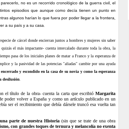
parecerlo, no es un recorrido cronológico de la guerra civil, el
distintos episodios que aunque como decía tienen un punto en
tras algunos harían lo que fuera por poder llegar a la frontera,
er a su país y a su casa.
 especie de cárcel donde encierran juntos a hombres y mujeres sin saber
 quizás el más impactante- cuenta intercalado durante toda la obra, la
iempo pasa de los iniciales planes de matar a Franco y la esperanza de
mplice y la pasividad de las potencias "aliadas" cambie por una ayuda
encerrado y escondido en la casa de su novia y como la esperanza
a desilusión
.
 el título de la obra- cuenta la carta que escribió
Margarita
 de poder volver a España y como un artículo publicado en un
ía ser el recibimiento que debía dársele truncó esa vuelta tan
 una parte de nuestra Historia
(sin que se trate de una obra
smo, con grandes toques de ternura y melancolía no exenta