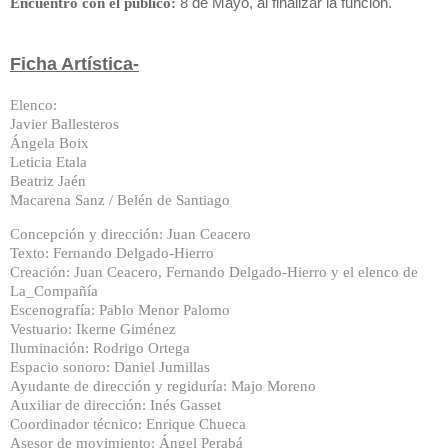
8 de Mayo, al finalizar la función.
Encuentro con el público:
Ficha Artística-
Elenco:
Javier Ballesteros
Ángela Boix
Leticia Etala
Beatriz Jaén
Macarena Sanz / Belén de Santiago
Concepción y dirección: Juan Ceacero
Texto: Fernando Delgado-Hierro
Creación: Juan Ceacero, Fernando Delgado-Hierro y el elenco de
La_Compañía
Escenografía: Pablo Menor Palomo
Vestuario: Ikerne Giménez
Iluminación: Rodrigo Ortega
Espacio sonoro: Daniel Jumillas
Ayudante de dirección y regiduría: Majo Moreno
Auxiliar de dirección: Inés Gasset
Coordinador técnico: Enrique Chueca
Asesor de movimiento: Ángel Perabá