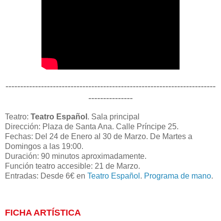
-----------------------------------------------------------------------
---------------
Teatro:
Teatro Español
. Sala principal
Dirección: Plaza de Santa Ana. Calle Príncipe 25.
Fechas: Del 24 de Enero al 30 de Marzo. De Martes a
Domingos a las 19:00.
Duración: 90 minutos aproximadamente.
Función teatro accesible: 21 de Marzo.
Entradas: Desde 6€ en
Teatro Español
.
Programa de mano
.
FICHA ARTÍSTICA