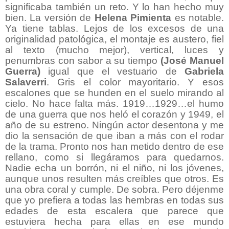
significaba también un reto. Y lo han hecho muy
bien. La versión de
Helena Pimienta
es notable.
Ya tiene tablas. Lejos de los excesos de una
originalidad patológica, el montaje es austero, fiel
al texto (mucho mejor), vertical, luces y
penumbras con sabor a su tiempo
(José Manuel
Guerra)
igual que el vestuario de
Gabriela
Salaverri
. Gris el color mayoritario. Y esos
escalones que se hunden en el suelo mirando al
cielo. No hace falta más. 1919…1929…el humo
de una guerra que nos heló el corazón y 1949, el
año de su estreno. Ningún actor desentona y me
dio la sensación de que iban a más con el rodar
de la trama. Pronto nos han metido dentro de ese
rellano, como si llegáramos para quedarnos.
Nadie echa un borrón, ni el niño, ni los jóvenes,
aunque unos resulten más creíbles que otros. Es
una obra coral y cumple. De sobra. Pero déjenme
que yo prefiera a todas las hembras en todas sus
edades de esta escalera que parece que
estuviera hecha para ellas en ese mundo