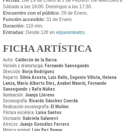
Fechas:
Del 29 de Enero al 2 de Febrero. De Miércoles a
Sábado a las 19:00. Domingos a las 17:30.
Encuentro con el público
: 29 de Enero.
Función accesible:
31 de Enero
Duración
: 110 min.
Entradas:
Desde 12€ en
elpavonteatro
.
FICHA ARTÍSTICA
Autor:
Calderón de la Barca
Versión y dramaturgia:
Fernando Sansegundo
Dirección:
Borja Rodríguez
Reparto:
Silvia Acosta, Luis Rallo, Eugenio Villota, Helena
Lanza, Mario Alberto Díez, Anabel Maurín, Fernando
Sansegundo
y
Rafa Núñez
Iluminación:
Juanjo Llorens
Escenografía:
Ricardo Sánchez Cuerda
Realización escenografía:
El Molino
Pintura escénica:
Luisa Santos
Vestuario:
Gabriela Salaverri
Atrezzo:
Juanjo González Ferrero
Música original:
Luis Pez Duque