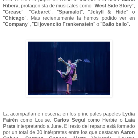
Ribera
, protagonista de musicales como "
West Side Story
",
"
Grease
",
"Cabaret
", "
Spamalot
", "
Jekyll & Hide
" o
"
Chicago
". Más recientemente la hemos podido ver en
"
Company
", "
El jovencito Frankenstein
" o "
Bailo bailo
".
La acompañan en escena en los principales papeles
Lydia
Fairén
como Louise,
Carlos Seguí
como Herbie o
Laia
Prats
interpretando a June. El resto del reparto está formado
por un total de 30 intérpretes entre los que destacan
Aaron