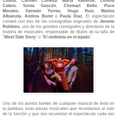
Cobos
,
Carmen Conesa
,
Marta Valverde
,
Lorena
Calero
,
Sonia Gascón
,
Chemari Bello
,
Paco
Morales
,
Germán Torres
,
Hugo Ruiz
,
Marina
Albaiceta
,
Andrea Buret
o
Paula Diaz
.
El espectáculo
contará con tres de las coreografías originales de
Jerome
Robbins
,
uno de los grandes coreógrafos y directores de la
historia de musicales, responsable de títulos de la talla de
"
West Side Story
" o "
El violinista en el tejado
".
Uno de los puntos fuertes de cualquier musical de éxito es
la partitura, esas piezas musicales que recordamos al salir
de la función y que nos recuerdan el espectáculo cada vez