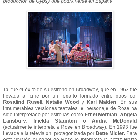
producción de Gypsy que podrá verse en España
.
Tal fue el éxito de su estreno en Broadway, que en 1962 fue
llevada al cine por un reparto formado entre otros por
Rosalind Rusell
,
Natalie Wood
y
Karl Malden
. En sus
innumerables versiones teatrales, el personaje de Rose ha
sido interpretado por estrellas como
Ethel Merman
,
Angela
Lansbury
,
Imelda Staunton
o
Audra McDonald
(actualmente interpreta a Rose en Broadway). En 1993 fue
llevada a la televisión, protagonizada por
Bette Midler
. Para
esta versión el papel de Rose lo interpreta la actriz
Marta