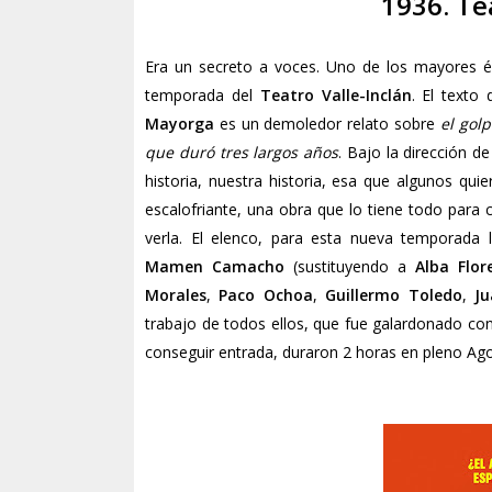
1936. Te
Era un secreto a voces. Uno de los mayores é
temporada del
Teatro Valle-Inclán
. El texto
Mayorga
es un demoledor relato sobre
el golp
que duró tres largos años
. Bajo la dirección d
historia, nuestra historia, esa que algunos qui
escalofriante, una obra que lo tiene todo para 
verla. El elenco, para esta nueva temporada
Mamen Camacho
(sustituyendo a
Alba Flor
Morales
,
Paco Ochoa
,
Guillermo Toledo
,
Ju
trabajo de todos ellos, que fue galardonado co
conseguir entrada, duraron 2 horas en pleno Ago