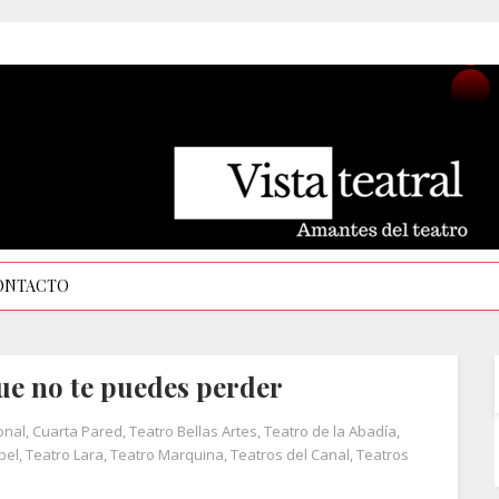
ONTACTO
ue no te puedes perder
onal
,
Cuarta Pared
,
Teatro Bellas Artes
,
Teatro de la Abadía
,
bel
,
Teatro Lara
,
Teatro Marquina
,
Teatros del Canal
,
Teatros