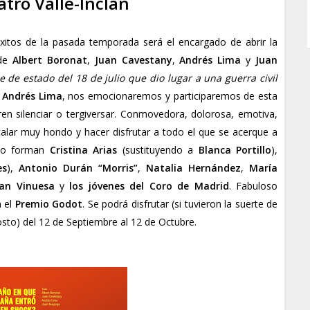
atro Valle-Inclán
xitos de la pasada temporada será el encargado de abrir la
 de
Albert Boronat
,
Juan Cavestany
,
Andrés Lima
y
Juan
e de estado del 18 de julio que dio lugar a una guerra civil
e
Andrés Lima
, nos emocionaremos y participaremos de esta
eren silenciar o tergiversar. Conmovedora, dolorosa, emotiva,
calar muy hondo y hacer disfrutar a todo el que se acerque a
 lo forman
Cristina Arias
(sustituyendo a
Blanca Portillo
),
es
),
Antonio Durán “Morris”
,
Natalia Hernández
,
María
an Vinuesa
y
los jóvenes del Coro de Madrid
. Fabuloso
n el
Premio Godot
. Se podrá disfrutar (si tuvieron la suerte de
sto) del 12 de Septiembre al 12 de Octubre.