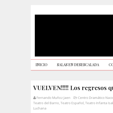
INICIO
SALAS EN DESESCALADA
C
VUELVEN!!!!! Los regresos q
Fernando Muñoz Jaen
Centro Dramático Naci
Teatro del Barrio
,
Teatro Español
,
Teatro Infanta Isa
Luchana