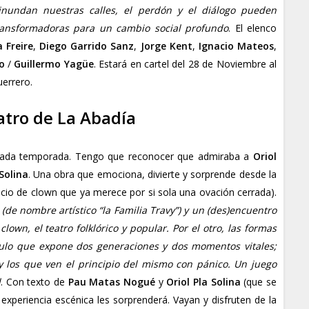
 inundan nuestras calles, el perdón y el diálogo pueden
ransformadoras para un cambio social profundo
. El elenco
a Freire
,
Diego Garrido Sanz
,
Jorge Kent
,
Ignacio Mateos
,
o
/
Guillermo Yagüe
. Estará en cartel del 28 de Noviembre al
uerrero.
atro de La Abadía
sada temporada. Tengo que reconocer que admiraba a
Oriol
Solina
. Una obra que emociona, divierte y sorprende desde la
icio de clown que ya merece por si sola una ovación cerrada).
 (de nombre artístico “la Familia Travy”) y un (des)encuentro
clown, el teatro folklórico y popular. Por el otro, las formas
culo que expone dos generaciones y dos momentos vitales;
 y los que ven el principio del mismo con pánico. Un juego
d
. Con texto de
Pau Matas Nogué
y
Oriol Pla Solina
(que se
experiencia escénica les sorprenderá. Vayan y disfruten de la