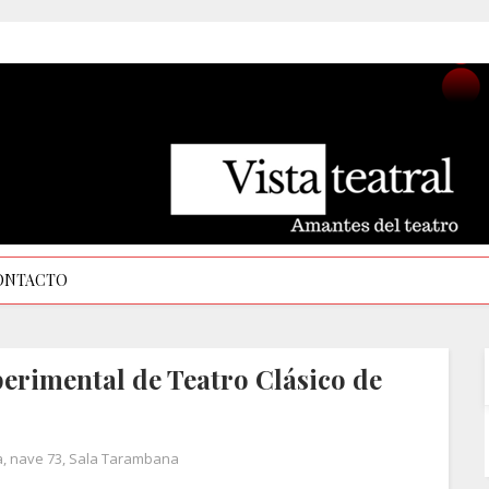
ONTACTO
perimental de Teatro Clásico de
a
,
nave 73
,
Sala Tarambana