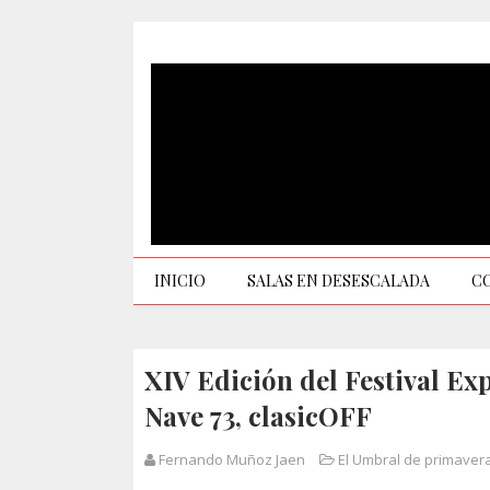
INICIO
SALAS EN DESESCALADA
C
XIV Edición del Festival Ex
Nave 73, clasicOFF
Fernando Muñoz Jaen
El Umbral de primaver