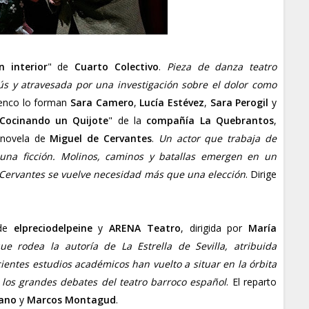
n interior
" de
Cuarto Colectivo
.
Pieza de danza teatro
sús y atravesada por una investigación sobre el dolor como
elenco lo forman
Sara Camero
,
Lucía Estévez
,
Sara Perogil
y
Cocinando un Quijote
" de la
compañía La Quebrantos
,
 novela de
Miguel de Cervantes
.
Un actor que trabaja de
una ficción. Molinos, caminos y batallas emergen en un
e Cervantes se vuelve necesidad más que una elección
. Dirige
de
elpreciodelpeine
y
ARENA Teatro
, dirigida por
María
e rodea la autoría de La Estrella de Sevilla, atribuida
ientes estudios académicos han vuelto a situar en la órbita
los grandes debates del teatro barroco español
. El reparto
rano
y
Marcos Montagud
.