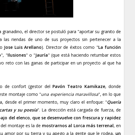
 granadino, el director se postuló para "aportar su granito de
a las riendas de uno de sus proyectos sin pertenecer a la
do
Jose Luis Arellano
). Director de éxitos como "
La función
o
", "
Ilusiones
" o "
Jauría
" (que está haciendo retumbar estos
vo reto con las ganas de participar en un proyecto al que ha
o de confort (gestor del
Pavón Teatro Kamikaze
, donde
 este montaje como "
una experiencia maravillosa
", en lo que
nía, desde el primer momento, muy claro el enfoque: "
Quería
cartas y su poesía
". La dirección está cargada de fuerza, de
ajo del elenco
,
que se desenvuelve con frescura y rapidez
a" del montaje es la de
mostrarnos al Lorca más terrenal
, en
su amor por su tierra y su apego a la gente que le rodea,
un