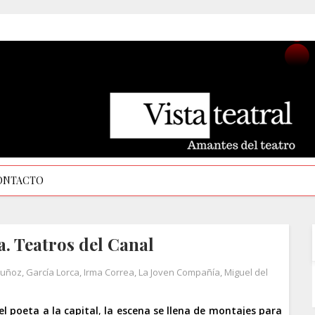
ONTACTO
a. Teatros del Canal
Muñoz
,
García Lorca
,
Irma Correa
,
La Joven Compañía
,
Miguel del
l poeta a la capital
,
la escena se llena de montajes para