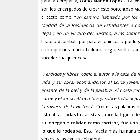
para la compañía, como
Nando López
("
La ed
son los encargados de crear este portentoso viaj
el texto como "
un camino habitado por los p
Madrid de la Residencia de Estudiantes o po
llegar, en un vil giro del destino, a las somb
historia deambula por parajes oníricos y por lu
ritmo que nos marca la dramaturgia, simbolizad
suceder cualquier cosa.
"
Perdidos y libres, como el autor a la caza de
vida y su obra, asomándonos al Lorca joven, v
amante de la piel y de la palabra. Al poeta cap
carne y el amor. Al hombre y, sobre todo, al jo
la miseria de la Historia
". Con estas palabras 
esta obra,
todas las aristas sobre la figura d
su innegable calidad como escritor, fue una 
lo que le rodeaba
. Esta faceta más humana e
versos, y las cartas del poeta.