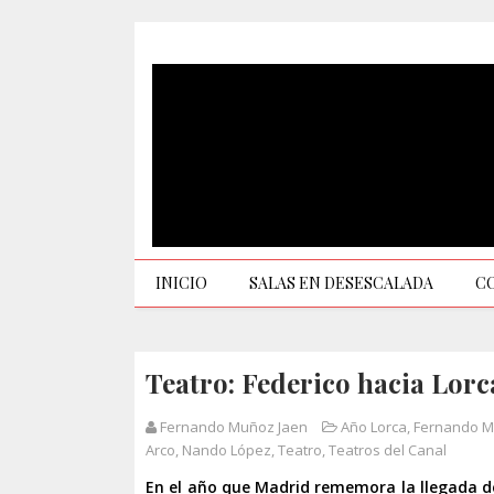
INICIO
SALAS EN DESESCALADA
C
Teatro: Federico hacia Lorc
Fernando Muñoz Jaen
Año Lorca
,
Fernando 
Arco
,
Nando López
,
Teatro
,
Teatros del Canal
En el año que Madrid rememora la llegada de