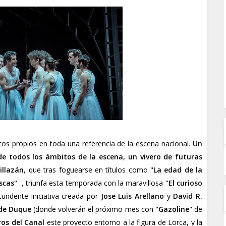
tos propios en toda una referencia de la escena nacional.
Un
de todos los ámbitos de la escena, un vivero de futuras
illazán
, que tras foguearse en títulos como "
La edad de la
scas
" , triunfa esta temporada con la maravillosa "
El curioso
tundente iniciativa creada por
Jose Luis Arellano
y
David R.
de Duque
(donde volverán el próximo mes con "
Gazoline
" de
os del Canal
este proyecto entorno a la figura de Lorca, y la