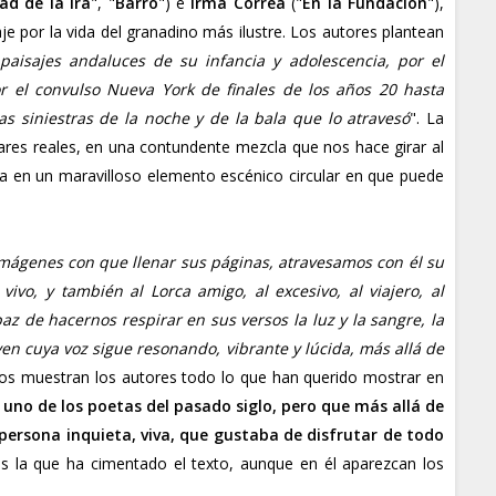
ad de la ira
", "
Barro
") e
Irma Correa
("
En la Fundación
"),
e por la vida del granadino más ilustre. Los autores plantean
aisajes andaluces de su infancia y adolescencia, por el
r el convulso Nueva York de finales de los años 20 hasta
ras siniestras de la noche y de la bala que lo atravesó
". La
gares reales, en una contundente mezcla que nos hace girar al
a en un maravilloso elemento escénico circular en que puede
 imágenes con que llenar sus páginas, atravesamos con él su
ivo, y también al Lorca amigo, al excesivo, al viajero, al
az de hacernos respirar en sus versos la luz y la sangre, la
ven cuya voz sigue resonando, vibrante y lúcida, más allá de
nos muestran los autores todo lo que han querido mostrar en
e uno de los poetas del pasado siglo, pero que más allá de
persona inquieta, viva, que gustaba de disfrutar de todo
s la que ha cimentado el texto, aunque en él aparezcan los