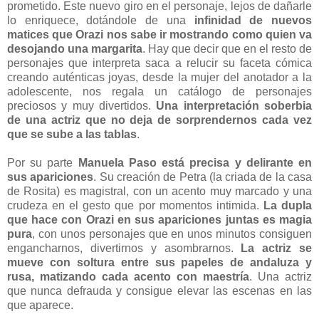
prometido. Este nuevo giro en el personaje, lejos de dañarle
lo enriquece, dotándole de una
infinidad de nuevos
matices que Orazi nos sabe ir mostrando como quien va
desojando una margarita
. Hay que decir que en el resto de
personajes que interpreta saca a relucir su faceta cómica
creando auténticas joyas, desde la mujer del anotador a la
adolescente, nos regala un catálogo de personajes
preciosos y muy divertidos.
Una interpretación soberbia
de una actriz que no deja de sorprendernos cada vez
que se sube a las tablas
.
Por su parte
Manuela Paso está precisa y delirante en
sus apariciones
. Su creación de Petra (la criada de la casa
de Rosita) es magistral, con un acento muy marcado y una
crudeza en el gesto que por momentos intimida.
La dupla
que hace con Orazi en sus apariciones juntas es magia
pura
, con unos personajes que en unos minutos consiguen
engancharnos, divertirnos y asombrarnos.
La actriz se
mueve con soltura entre sus papeles de andaluza y
rusa, matizando cada acento con maestría
. Una actriz
que nunca defrauda y consigue elevar las escenas en las
que aparece.