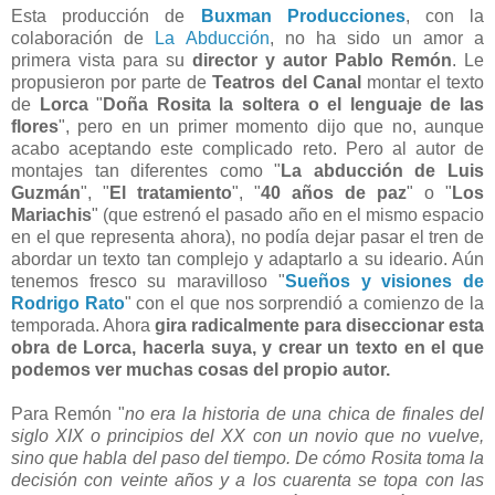
Esta producción de
Buxman Producciones
, con la
colaboración de
La Abducción
, no ha sido un amor a
primera vista para su
director y autor Pablo Remón
. Le
propusieron por parte de
Teatros del Canal
montar el texto
de
Lorca
"
Doña Rosita la soltera o el lenguaje de las
flores
", pero en un primer momento dijo que no, aunque
acabo aceptando este complicado reto. Pero al autor de
montajes tan diferentes como "
La abducción de Luis
Guzmán
", "
El tratamiento
", "
40 años de paz
" o "
Los
Mariachis
" (que estrenó el pasado año en el mismo espacio
en el que representa ahora), no podía dejar pasar el tren de
abordar un texto tan complejo y adaptarlo a su ideario. Aún
tenemos fresco su maravilloso "
Sueños y visiones de
Rodrigo Rato
" con el que nos sorprendió a comienzo de la
temporada. Ahora
gira radicalmente para diseccionar esta
obra de Lorca, hacerla suya, y crear un texto en el que
podemos ver muchas cosas del propio autor.
Para Remón "
no era la historia de una chica de finales del
siglo XIX o principios del XX con un novio que no vuelve,
sino que habla del paso del tiempo. De cómo Rosita toma la
decisión con veinte años y a los cuarenta se topa con las