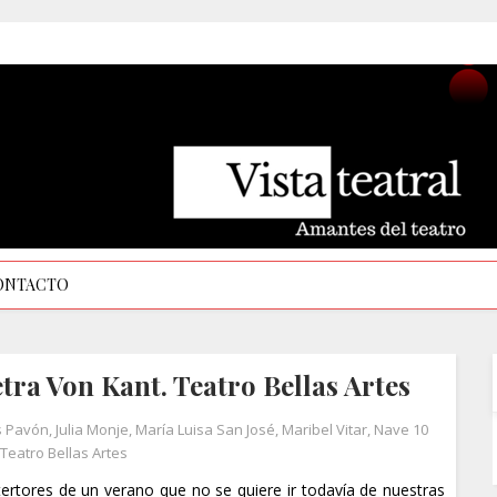
ONTACTO
ra Von Kant. Teatro Bellas Artes
s Pavón
,
Julia Monje
,
María Luisa San José
,
Maribel Vitar
,
Nave 10
Teatro Bellas Artes
tertores de un verano que no se quiere ir todavía de nuestras