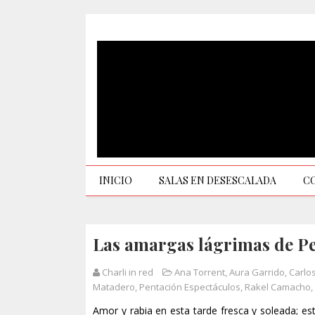
INICIO
SALAS EN DESESCALADA
C
Las amargas lágrimas de Pet
Charli in red
Ana Torrent
,
Aura Garrido
,
Carlo
Matadero
,
Pentación Espectáculos
,
Rakel Camacho
,
Amor y rabia en esta tarde fresca y soleada; es