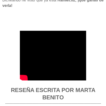
Bicheando he visto que ya está
Hamlet.02, ¡qué ganas de
verla!
RESEÑA ESCRITA POR MARTA
BENITO
---------------------------------------------------------------------------------