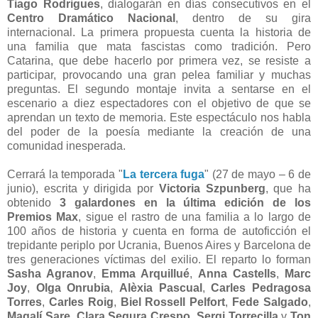
Tiago Rodrigues
, dialogarán en días consecutivos en el
Centro Dramático Nacional
, dentro de su gira
internacional. La primera propuesta cuenta la historia de
una familia que mata fascistas como tradición. Pero
Catarina, que debe hacerlo por primera vez, se resiste a
participar, provocando una gran pelea familiar y muchas
preguntas. El segundo montaje invita a sentarse en el
escenario a diez espectadores con el objetivo de que se
aprendan un texto de memoria. Este espectáculo nos habla
del poder de la poesía mediante la creación de una
comunidad inesperada.
Cerrará la temporada "
La tercera fuga
" (27 de mayo – 6 de
junio), escrita y dirigida por
Victoria Szpunberg
, que ha
obtenido
3 galardones en la última edición de los
Premios Max
, sigue el rastro de una familia a lo largo de
100 años de historia y cuenta en forma de autoficción el
trepidante periplo por Ucrania, Buenos Aires y Barcelona de
tres generaciones víctimas del exilio. El reparto lo forman
Sasha Agranov
,
Emma Arquillué
,
Anna Castells
,
Marc
Joy
,
Olga Onrubia
,
Alèxia Pascual
,
Carles Pedragosa
Torres
,
Carles Roig
,
Biel Rossell Pelfort
,
Fede Salgado
,
Magalí Sare
,
Clara Segura
Crespo
,
Sergi Torrecilla
y
Ton