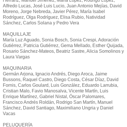
Herranz, Manuel Jiménez, María López, Rodrigo López,
Alfredo Lucas, José Luis Lucio, Juan Antonio Mejías, David
Moreno, Jorge Nebreda, Javier Pérez, María Isabel
Rodríguez, Olga Rodríguez, Elisa Rubio, Natividad
Sánchez, Carlos Solana y Pedro Vera
MAQUILLAJE
María Luz Aguado, Sonia Bosch, Sonia Crespi, Adoración
Gutiérrez, Patricia Gutiérrez, Gema Mellado, Esther Quijada,
Rosario Sánchez-Mateos, Beatriz Sastre, Alicia Somolinos y
Laura Vargas
MAQUINARIA
Germán Arjona, Ignacio Andrés, Diego Aroca, Jaime
Bussons, Raquel Castro, Diego Costa, César Díaz, David
Fornis, Carlos Goulard, Luis González, Eduardo Larrubia,
Cristian Malo, Favio Manosalva, Vicente Martín, Luis
Enrique Martínez, Gabriel Nistal, Óscar Palomares,
Francisco Andrés Roldán, Rodrigo San Martín, Manuel
Sánchez, David Santiago, Maximiliano Ungria y Daniel
Vacas
PELUQUERÍA