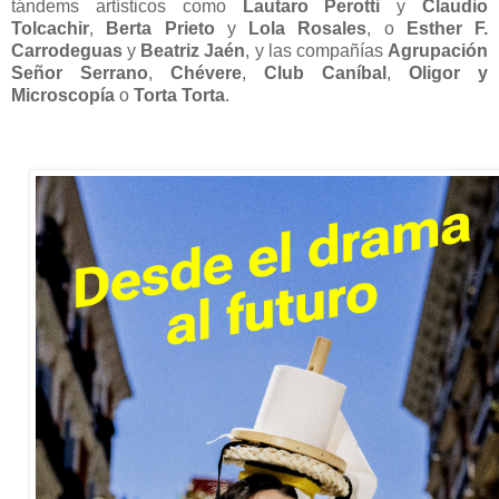
tándems artísticos como
Lautaro Perotti
y
Claudio
Tolcachir
,
Berta Prieto
y
Lola Rosales
, o
Esther F.
Carrodeguas
y
Beatriz Jaén
, y las compañías
Agrupación
Señor Serrano
,
Chévere
,
Club Caníbal
,
Oligor y
Microscopía
o
Torta Torta
.