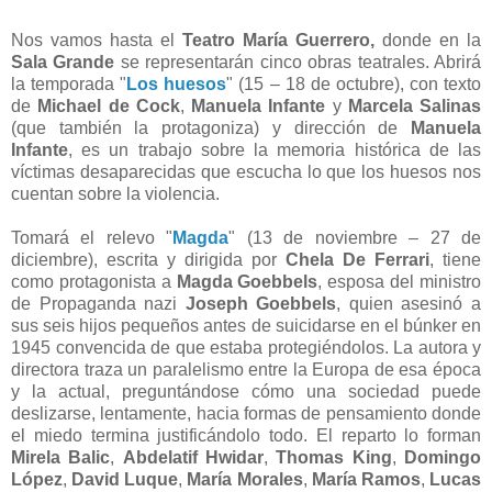
Nos vamos hasta el
Teatro María Guerrero,
donde en la
Sala Grande
se representarán cinco obras teatrales. Abrirá
la temporada "
Los huesos
" (15 – 18 de octubre), con texto
de
Michael de Cock
,
Manuela Infante
y
Marcela Salinas
(que también la protagoniza) y dirección de
Manuela
Infante
, es un trabajo sobre la memoria histórica de las
víctimas desaparecidas que escucha lo que los huesos nos
cuentan sobre la violencia.
Tomará el relevo "
Magda
" (13 de noviembre – 27 de
diciembre), escrita y dirigida por
Chela De Ferrari
, tiene
como protagonista a
Magda Goebbels
, esposa del ministro
de Propaganda nazi
Joseph Goebbels
, quien asesinó a
sus seis hijos pequeños antes de suicidarse en el búnker en
1945 convencida de que estaba protegiéndolos. La autora y
directora traza un paralelismo entre la Europa de esa época
y la actual, preguntándose cómo una sociedad puede
deslizarse, lentamente, hacia formas de pensamiento donde
el miedo termina justificándolo todo. El reparto lo forman
Mirela Balic
,
Abdelatif Hwidar
,
Thomas King
,
Domingo
López
,
David Luque
,
María Morales
,
María Ramos
,
Lucas