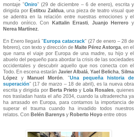
montaje "
Oniro
" (29 de diciembre – 6 de enero), escrita y
dirigida por
Estitxu Zaldua
, una pieza de teatro visual que
se adentra en la relación entre nuestras emociones y el
mundo onírico. Con
Kattalin Errasti
,
Juanjo Herrero
y
Nerea Martínez
.
En Enero llegará "
Europa catacrack
" (27 de enero – 28 de
febrero), con texto y dirección de
Maite Pérez Astorga
, en el
que narra el viaje por Europa de una madre, su hijo y el
abuelo del pequeño para abordar la crisis de las sociedades
occidentales y descubrir aquello que nos conecta con el
Todo. En escena estarán
Javier Albalá
,
Yael Belicha
,
Silma
López
y
Manuel Morón
. "
Una pequeña historia de
superación
" (17 de marzo – 18 de abril), es la nueva obra
escrita y dirigida por
Berta Prieto
y
Lola Rosales
, quienes
nos trasladan hasta el año 2034, cuando la ultraderecha ya
ha arrasado en Europa, para contarnos la importancia de
superar el trauma cuando ha invadido todos nuestros
relatos. Con
Belén Barenys
y
Roberto Hoyo
entre otros